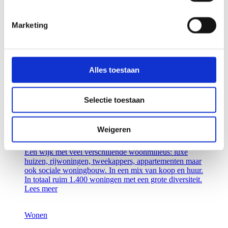
DE HOOGLANDER KOOLHOVEN
Marketing
Dit zeven bouwlagen hoge complex telt 41
huurappartementen. Uniek door de materiaalkeuze
kalkzandsteen die het gebouw een natuurlijke
uitstraling geeft en mooi aansluit op de natuurlijke
Alles toestaan
bosrand van Koolhoven Buiten.
Lees meer
Selectie toestaan
Wonen
Weigeren
NIEUWBOUWWIJK DE PIEKENHOEF OSS
Een wijk met veel verschillende woonmilieus: luxe
huizen, rijwoningen, tweekappers, appartementen maar
ook sociale woningbouw. In een mix van koop en huur.
In totaal ruim 1.400 woningen met een grote diversiteit.
Lees meer
Wonen