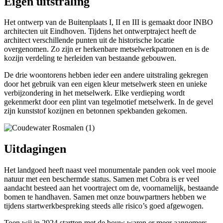
Eigen uitstraling
Het ontwerp van de Buitenplaats I, II en III is gemaakt door INBO
architecten uit Eindhoven. Tijdens het ontwerptraject heeft de
architect verschillende punten uit de historische locatie
overgenomen. Zo zijn er herkenbare metselwerkpatronen en is de
kozijn verdeling te herleiden van bestaande gebouwen.
De drie woontorens hebben ieder een andere uitstraling gekregen
door het gebruik van een eigen kleur metselwerk steen en unieke
verbijzondering in het metselwerk. Elke verdieping wordt
gekenmerkt door een plint van tegelmotief metselwerk. In de gevel
zijn kunststof kozijnen en betonnen spekbanden gekomen.
Uitdagingen
Het landgoed heeft naast veel monumentale panden ook veel mooie
natuur met een beschermde status. Samen met Cobra is er veel
aandacht besteed aan het voortraject om de, voornamelijk, bestaande
bomen te handhaven. Samen met onze bouwpartners hebben we
tijdens startwerkbespreking steeds alle risico’s goed afgewogen.
Toen wij in 2024 startten met de bouw waren er meer aannemers