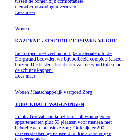
tussen de bomen zijn comfortabele
nieuwbouwwoningen verrezen.
Lees meer
Wonen
KAZERNE - STADHOUDERSPARK VUGHT
Een project met veel natuurlijke materialen. In de
Dorpsrand bouwden we bijvoorbeeld complete leisteen
huizen. Die leisteen loopt door van de wand tot en met
de schuine kappen.
Lees meer
Wonen
Maatschappelijk vastgoed
Zorg
TORCKDAEL WAGENINGEN
In totaal omvat Torckdael zo'n 150 woningen en
appartementen plus 50 plaatsen voor mensen met
behoefte aan intensieve zorg. Ook zijn er 200
parkeerplaatsen gerealiseerd in drie afzonderlijke
parkeergarages.