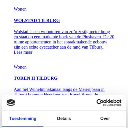
Wonen
WOLSTAD TILBURG
Wolstad is een woontoren van zo’n zestig meter hoog
en staat op een markante hoek van de Piushaven. De 20
ruime appartementen in het spraakmakende gebouw
zijn een echte eyecatcher aan de rand van Tilburg.
Lees meer
Wonen
TOREN H TILBURG
Aan het Wilhelminakanaal langs de Meierijbaan in
Tilburg bouwde Heerkens van Bavel Bouw de
woontoren H. Toren H heeft negentien verdiepingen en
bestaat uit 78 appartementen met een grote
verscheidenheid.
Lees meer
Toestemming
Details
Over