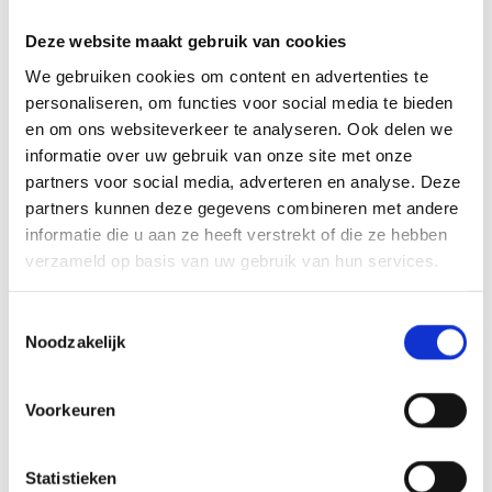
Wonen
Deze website maakt gebruik van cookies
DE ERVEN HEESCH
We gebruiken cookies om content en advertenties te
In deze derde fase van de Heesche nieuwbouwwijk De
personaliseren, om functies voor social media te bieden
Erven bouwde Berghege 20 woningen: 6
en om ons websiteverkeer te analyseren. Ook delen we
huurwoningen en 14 koopwoningen. Allemaal hoek-
en tussenwoningen voornamelijk bedoeld voor starters
informatie over uw gebruik van onze site met onze
op de woningmarkt.
partners voor social media, adverteren en analyse. Deze
Lees meer
partners kunnen deze gegevens combineren met andere
informatie die u aan ze heeft verstrekt of die ze hebben
Retail
Wonen
verzameld op basis van uw gebruik van hun services.
VERBOUWEN IN DE BINNENSTAD
Toestemmingsselectie
Samen invulling geven aan wonen in de binnenstad
Noodzakelijk
door projecten zoals de verbouwing van het
winkelpandencomplex Heuvelstraat 105 en een
renovatie de Korte Tuinstraat in Tilburg en
Voorkeuren
appartementen in Nijmegen en in Venlo.
Lees meer
Statistieken
Wonen