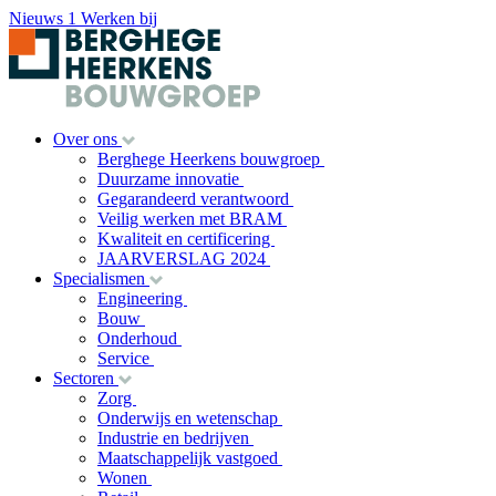
Nieuws
1
Werken bij
Over ons
Berghege Heerkens bouwgroep
Duurzame innovatie
Gegarandeerd verantwoord
Veilig werken met BRAM
Kwaliteit en certificering
JAARVERSLAG 2024
Specialismen
Engineering
Bouw
Onderhoud
Service
Sectoren
Zorg
Onderwijs en wetenschap
Industrie en bedrijven
Maatschappelijk vastgoed
Wonen