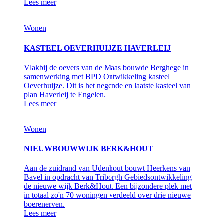
Lees meer
Wonen
KASTEEL OEVERHUIJZE HAVERLEIJ
Vlakbij de oevers van de Maas bouwde Berghege in
samenwerking met BPD Ontwikkeling kasteel
Oeverhuijze. Dit is het negende en laatste kasteel van
plan Haverleij te Engelen.
Lees meer
Wonen
NIEUWBOUWWIJK BERK&HOUT
Aan de zuidrand van Udenhout bouwt Heerkens van
Bavel in opdracht van Triborgh Gebiedsontwikkeling
de nieuwe wijk Berk&Hout. Een bijzondere plek met
in totaal zo'n 70 woningen verdeeld over drie nieuwe
boerenerven.
Lees meer