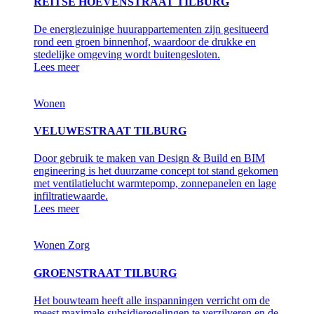
REITSE HOEVENSTRAAT TILBURG
De energiezuinige huurappartementen zijn gesitueerd
rond een groen binnenhof, waardoor de drukke en
stedelijke omgeving wordt buitengesloten.
Lees meer
Wonen
VELUWESTRAAT TILBURG
Door gebruik te maken van Design & Build en BIM
engineering is het duurzame concept tot stand gekomen
met ventilatielucht warmtepomp, zonnepanelen en lage
infiltratiewaarde.
Lees meer
Wonen
Zorg
GROENSTRAAT TILBURG
Het bouwteam heeft alle inspanningen verricht om de
meest maximale subsidieregelingen te verzilveren en de