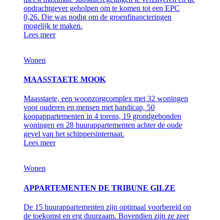
opdrachtgever geholpen om te komen tot een EPC
0,26. Die was nodig om de groenfinancieringen
mogelijk te maken.
Lees meer
Wonen
MAASSTAETE MOOK
Maasstaete, een woonzorgcomplex met 32 woningen
voor ouderen en mensen met handicap, 50
koopappartementen in 4 torens, 19 grondgebonden
woningen en 28 huurappartementen achter de oude
gevel van het schippersinternaat.
Lees meer
Wonen
APPARTEMENTEN DE TRIBUNE GILZE
De 15 huurappartementen zijn optimaal voorbereid op
de toekomst en erg duurzaam. Bovendien zijn ze zeer