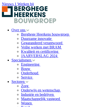
Nieuws
1
Werken bij
Over ons
Berghege Heerkens bouwgroep
Duurzame innovatie
Gegarandeerd verantwoord
Veilig werken met BRAM
Kwaliteit en certificering
JAARVERSLAG 2024
Specialismen
Engineering
Bouw
Onderhoud
Service
Sectoren
Zorg
Onderwijs en wetenschap
Industrie en bedrijven
Maatschappelijk vastgoed
Wonen