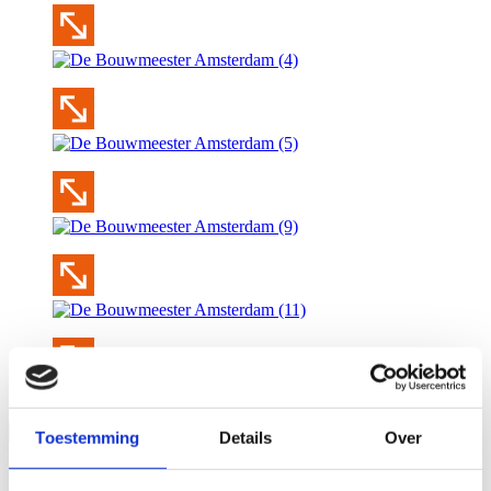
Bekijk alle 10 afbeeldingen
Toestemming
Details
Over
MEER WONINGBOUWPROJECTEN