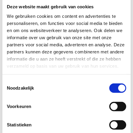
Deze website maakt gebruik van cookies
We gebruiken cookies om content en advertenties te
personaliseren, om functies voor social media te bieden
Wonen
en om ons websiteverkeer te analyseren. Ook delen we
informatie over uw gebruik van onze site met onze
APPARTEMENTEN LANDGOED
partners voor social media, adverteren en analyse. Deze
COUDEWATER
partners kunnen deze gegevens combineren met andere
Bouwbedrijf Berghege heeft de opdracht om op
informatie die u aan ze heeft verstrekt of die ze hebben
Landgoed Coudewater in Rosmalen 162
verzameld op basis van uw gebruik van hun services.
appartementen, verdeeld over drie woontorens te gaan
bouwen.
Lees meer
Toestemmingsselectie
Noodzakelijk
Wonen
NIEUWBOUWWIJK DE PIEKENHOEF OSS
Voorkeuren
Een wijk met veel verschillende woonmilieus: luxe
huizen, rijwoningen, tweekappers, appartementen maar
Statistieken
ook sociale woningbouw. In een mix van koop en huur.
In totaal ruim 1.400 woningen met een grote diversiteit.