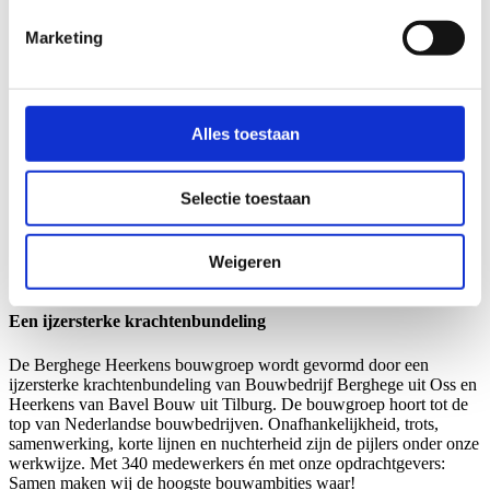
Lees meer
Marketing
Wonen
Maatschappelijk vastgoed
Retail
WALKWARTIER OSS
Alles toestaan
De komst van het Walkwartier maakt het stadshart
stukken rijker. Er zijn 131 appartementen gebouwd, en
Selectie toestaan
is er ruimte voor winkels en horeca. Ook vind je er de
bibliotheek, exposities van K26 en het ontdeklab van
STOOOM.
Lees meer
Weigeren
Een ijzersterke krachtenbundeling
De Berghege Heerkens bouwgroep wordt gevormd door een
ijzersterke krachtenbundeling van Bouwbedrijf Berghege uit Oss en
Heerkens van Bavel Bouw uit Tilburg. De bouwgroep hoort tot de
top van Nederlandse bouwbedrijven. Onafhankelijkheid, trots,
samenwerking, korte lijnen en nuchterheid zijn de pijlers onder onze
werkwijze. Met 340 medewerkers én met onze opdrachtgevers:
Samen maken wij de hoogste bouwambities waar!