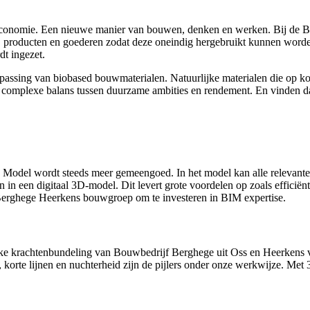
ire economie. Een nieuwe manier van bouwen, denken en werken. Bij de
en, producten en goederen zodat deze oneindig hergebruikt kunnen word
t ingezet.
assing van biobased bouwmaterialen. Natuurlijke materialen die op korte
complexe balans tussen duurzame ambities en rendement. En vinden daa
del wordt steeds meer gemeengoed. In het model kan alle relevante 
n in een digitaal 3D-model. Dit levert grote voordelen op zoals effici
 Berghege Heerkens bouwgroep om te investeren in BIM expertise.
e krachtenbundeling van Bouwbedrijf Berghege uit Oss en Heerkens v
 korte lijnen en nuchterheid zijn de pijlers onder onze werkwijze. M