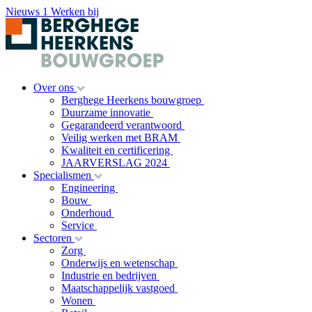
Nieuws
1
Werken bij
Over ons
Berghege Heerkens bouwgroep
Duurzame innovatie
Gegarandeerd verantwoord
Veilig werken met BRAM
Kwaliteit en certificering
JAARVERSLAG 2024
Specialismen
Engineering
Bouw
Onderhoud
Service
Sectoren
Zorg
Onderwijs en wetenschap
Industrie en bedrijven
Maatschappelijk vastgoed
Wonen