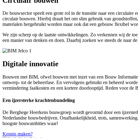
Circulair bouwen
De bouwsector speelt een grote rol in de transitie naar een circula
circulair bouwen. Hierbij draait het om slim gebruik van grondstoff
materialen hergebruikt worden maar ook dat een gebouw flexibel word
We zijn scherp op de laatste ontwikkelingen. Zo verkennen wij de toep
een manier van denken en doen. Daarbij zoeken we steeds de naar de 
Digitale innovatie
Bouwen met BIM, ofwel bouwen met inzet van een Bouw Informatie Mo
ontwerp- tot de beheerfase. En vervolgens gebruikt en beheerd worde
vermindering faalkosten en een kortere doorlooptijd. Reden voor de
Een ijzersterke krachtenbundeling
De Berghege Heerkens bouwgroep wordt gevormd door een ijzersterk
Nederlandse bouwbedrijven. Onafhankelijkheid, trots, samenwerking,
hoogste bouwambities waar!
Kennis maken?