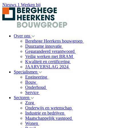
Nieuws
1
Werken bij
Over ons
Berghege Heerkens bouwgroep
Duurzame innovatie
Gegarandeerd verantwoord
Veilig werken met BRAM
Kwaliteit en certificering
JAARVERSLAG 2024
Specialismen
Engineering
Bouw
Onderhoud
Service
Sectoren
Zorg
Onderwijs en wetenschap
Industrie en bedrijven
Maatschappelijk vastgoed
Wonen