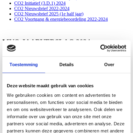
CO2 Initiatief (3.D.1) 2024
CO2 Nieuwsbrief 2022-2024
CO2 Nieuwsbrief 2025 (1e half jaar)
CO2 Voortgang & energiebeoordeling 2022-2024
MVO JAARVERSLAG 2024
Vul hier je e-mailadres in, klik op download en ontvang het
jaarverslag!
Toestemming
Details
Over
Privacy
Ja, ik ga akkoord met het privacybeleid
Deze website maakt gebruik van cookies
We gebruiken cookies om content en advertenties te
Download
personaliseren, om functies voor social media te bieden
en om ons websiteverkeer te analyseren. Ook delen we
Een ijzersterke krachtenbundeling
informatie over uw gebruik van onze site met onze
partners voor social media, adverteren en analyse. Deze
De Berghege Heerkens bouwgroep wordt gevormd door een
ijzersterke krachtenbundeling van Bouwbedrijf Berghege uit Oss en
partners kunnen deze gegevens combineren met andere