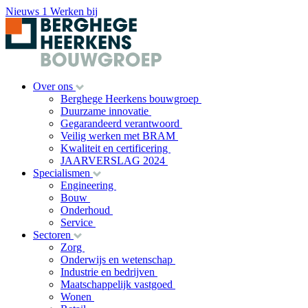
Nieuws
1
Werken bij
Over ons
Berghege Heerkens bouwgroep
Duurzame innovatie
Gegarandeerd verantwoord
Veilig werken met BRAM
Kwaliteit en certificering
JAARVERSLAG 2024
Specialismen
Engineering
Bouw
Onderhoud
Service
Sectoren
Zorg
Onderwijs en wetenschap
Industrie en bedrijven
Maatschappelijk vastgoed
Wonen