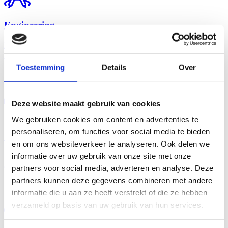
Engineering
Engineering heeft de focus op kwaliteit, kosten en de zorg voor de
juiste informatie, tijdige keuzes en uitgewerkte documenten.
Toestemming
Details
Over
Lees meer
Deze website maakt gebruik van cookies
We gebruiken cookies om content en advertenties te
personaliseren, om functies voor social media te bieden
Onderhoud
en om ons websiteverkeer te analyseren. Ook delen we
informatie over uw gebruik van onze site met onze
Voor opdrachtgevers met meer vastgoed zijn wij de vaste partner die
al het onderhoud en kleinere bouwprojecten regelt.
partners voor social media, adverteren en analyse. Deze
partners kunnen deze gegevens combineren met andere
Lees meer
informatie die u aan ze heeft verstrekt of die ze hebben
verzameld op basis van uw gebruik van hun services.