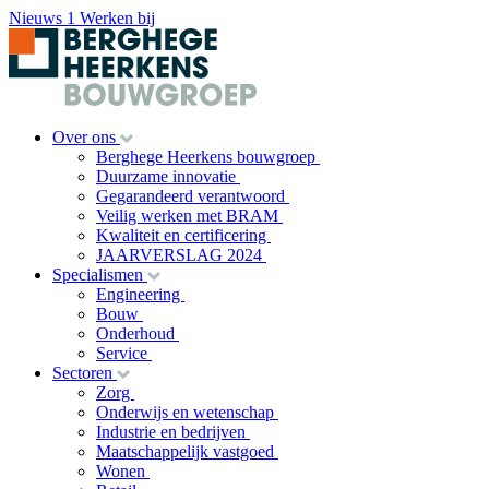
Nieuws
1
Werken bij
Over ons
Berghege Heerkens bouwgroep
Duurzame innovatie
Gegarandeerd verantwoord
Veilig werken met BRAM
Kwaliteit en certificering
JAARVERSLAG 2024
Specialismen
Engineering
Bouw
Onderhoud
Service
Sectoren
Zorg
Onderwijs en wetenschap
Industrie en bedrijven
Maatschappelijk vastgoed
Wonen