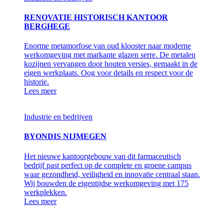
RENOVATIE HISTORISCH KANTOOR
BERGHEGE
Enorme metamorfose van oud klooster naar moderne
werkomgeving met markante glazen serre. De metalen
kozijnen vervangen door houten versies, gemaakt in de
eigen werkplaats. Oog voor details en respect voor de
historie.
Lees meer
Industrie en bedrijven
BYONDIS NIJMEGEN
Het nieuwe kantoorgebouw van dit farmaceutisch
bedrijf past perfect op de complete en groene campus
waar gezondheid, veiligheid en innovatie centraal staan.
Wij bouwden de eigentijdse werkomgeving met 175
werkplekken.
Lees meer