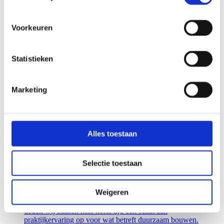
A1 Deventer.
Lees meer
Voorkeuren
Industrie en bedrijven
Statistieken
HOOFDKANTOOR SNS UTRECHT
De bestaande huisvesting van SNS REAAL in Utrecht
Marketing
aan de Croeselaan is verbouwd zodat werknemers
gemakkelijker tijd- en plaatsonafhankelijk kunnen
werken. Ook het centrale ontmoetings- en
ontvangstgebied is aangepakt.
Lees meer
Alles toestaan
Onderwijs en wetenschap
Industrie en bedrijven
Selectie toestaan
NIOO KNAW WAGENINGEN
Weigeren
Door de uitzonderlijk hoge eisen die de opdrachtgever
stelde aan de eco-effectiviteit van deze nieuwbouw
deden wij binnen hele korte tijd een schat aan
praktijkervaring op voor wat betreft duurzaam bouwen.