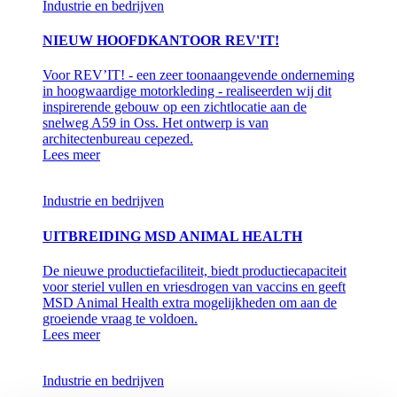
Industrie en bedrijven
NIEUW HOOFDKANTOOR REV'IT!
Voor REV’IT! - een zeer toonaangevende onderneming
in hoogwaardige motorkleding - realiseerden wij dit
inspirerende gebouw op een zichtlocatie aan de
snelweg A59 in Oss. Het ontwerp is van
architectenbureau cepezed.
Lees meer
Industrie en bedrijven
UITBREIDING MSD ANIMAL HEALTH
De nieuwe productiefaciliteit, biedt productiecapaciteit
voor steriel vullen en vriesdrogen van vaccins en geeft
MSD Animal Health extra mogelijkheden om aan de
groeiende vraag te voldoen.
Lees meer
Industrie en bedrijven