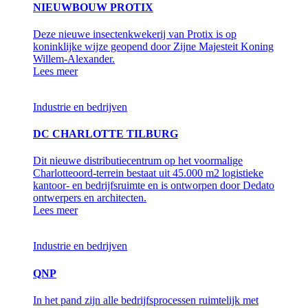
NIEUWBOUW PROTIX
Deze nieuwe insectenkwekerij van Protix is op
koninklijke wijze geopend door Zijne Majesteit Koning
Willem-Alexander.
Lees meer
Industrie en bedrijven
DC CHARLOTTE TILBURG
Dit nieuwe distributiecentrum op het voormalige
Charlotteoord-terrein bestaat uit 45.000 m2 logistieke
kantoor- en bedrijfsruimte en is ontworpen door Dedato
ontwerpers en architecten.
Lees meer
Industrie en bedrijven
QNP
In het pand zijn alle bedrijfsprocessen ruimtelijk met