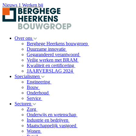
Nieuws
1
Werken bij
Over ons
Berghege Heerkens bouwgroep
Duurzame innovatie
Gegarandeerd verantwoord
Veilig werken met BRAM
Kwaliteit en certificering
JAARVERSLAG 2024
Specialismen
Engineering
Bouw
Onderhoud
Service
Sectoren
Zorg
Onderwijs en wetenschap
Industrie en bedrijven
Maatschappelijk vastgoed
Wonen