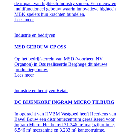
de impact van hightech Industry samen. Een nieuw en
multifunctioneel gebouw waarin innovatieve hightech
MBK-spelers hun krachten bundelen.
Lees meer
Industrie en bedrijven
MSD GEBOUW CP OSS
Op het bedrijfsterrein van MSD (voorheen NV
Organon) in Oss realiseerde Berghege dit nieuwe
productiegebouw.
Lees meer
Industrie en bedrijven
Retail
DC BIJENKORF INGRAM MICRO TILBURG
In opdracht van HVBM Vastgoed heeft Heerkens van
Bavel Bouw een distributiecentrum gerealiseerd voor
Ingram Micro. Het betreft 31.246 m² magazijnruimte,
6.546 m² mezzanine en 3.233 m² kantoorruimte.