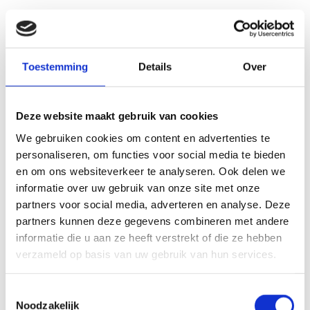
DECATHLON TILBURG
Lees meer
Toestemming
Details
Over
Industrie en bedrijven
UITBREIDING FIXAMI
Deze website maakt gebruik van cookies
Na realisatie van deze uitbreiding bestaat het
We gebruiken cookies om content en advertenties te
distributiecentrum voor Fixami uit ruim 32.000 m2
personaliseren, om functies voor social media te bieden
hoogwaardige bedrijfsruimte. Andere huurders in dit
complex zijn Crane World Wide en Iron Mountain.
en om ons websiteverkeer te analyseren. Ook delen we
Lees meer
informatie over uw gebruik van onze site met onze
partners voor social media, adverteren en analyse. Deze
Retail
Industrie en bedrijven
partners kunnen deze gegevens combineren met andere
informatie die u aan ze heeft verstrekt of die ze hebben
COOLBLUE DEVENTER
verzameld op basis van uw gebruik van hun services.
De nieuwbouw voldoet aan de criteria voor BREEAM
Very Good. Het pand is natuurinclusief gerealiseerd.
Toestemmingsselectie
Het dak is volledig voorzien van zonnepanelen en past
Noodzakelijk
dus binnen de duurzaam ambities van Bedrijvenpark