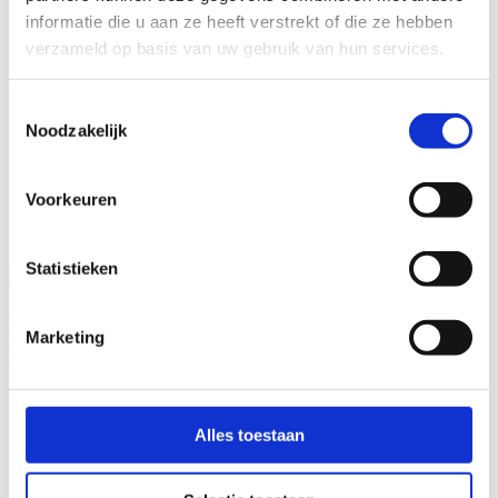
informatie die u aan ze heeft verstrekt of die ze hebben
verzameld op basis van uw gebruik van hun services.
Toestemmingsselectie
Noodzakelijk
Voorkeuren
Statistieken
Bekijk alle 18 afbeeldingen
MEER VERNIEUWBOUW
Marketing
PROJECTEN
Alles toestaan
Retail
Maatschappelijk vastgoed