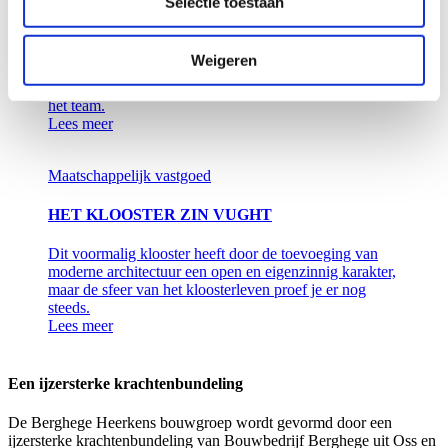
Selectie toestaan
VERBOUWING RAADHUIS RAVENSTEIN
Drie speerpunten hebben tijdens het hele bouwproces
Weigeren
een belangrijke rol gespeeld: slim hergebruik van
materiaal, goede communicatie en vakmanschap van
het team.
Lees meer
Maatschappelijk vastgoed
HET KLOOSTER ZIN VUGHT
Dit voormalig klooster heeft door de toevoeging van
moderne architectuur een open en eigenzinnig karakter,
maar de sfeer van het kloosterleven proef je er nog
steeds.
Lees meer
Een ijzersterke krachtenbundeling
De Berghege Heerkens bouwgroep wordt gevormd door een
ijzersterke krachtenbundeling van Bouwbedrijf Berghege uit Oss en