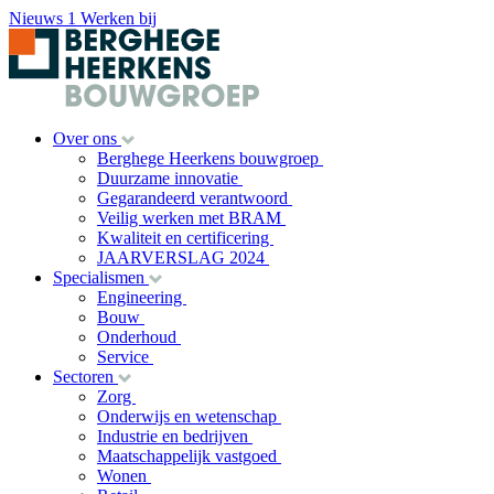
Nieuws
1
Werken bij
Over ons
Berghege Heerkens bouwgroep
Duurzame innovatie
Gegarandeerd verantwoord
Veilig werken met BRAM
Kwaliteit en certificering
JAARVERSLAG 2024
Specialismen
Engineering
Bouw
Onderhoud
Service
Sectoren
Zorg
Onderwijs en wetenschap
Industrie en bedrijven
Maatschappelijk vastgoed
Wonen