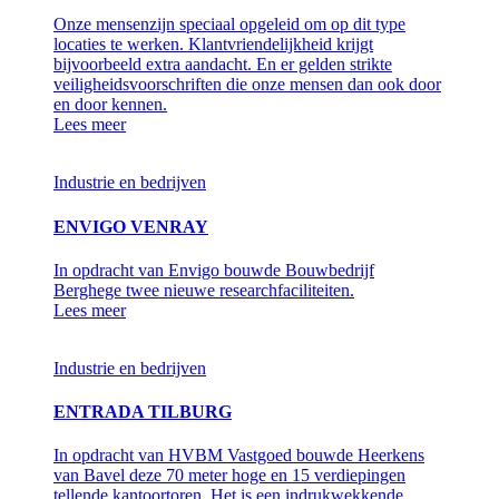
Onze mensenzijn speciaal opgeleid om op dit type
locaties te werken. Klantvriendelijkheid krijgt
bijvoorbeeld extra aandacht. En er gelden strikte
veiligheidsvoorschriften die onze mensen dan ook door
en door kennen.
Lees meer
Industrie en bedrijven
ENVIGO VENRAY
In opdracht van Envigo bouwde Bouwbedrijf
Berghege twee nieuwe researchfaciliteiten.
Lees meer
Industrie en bedrijven
ENTRADA TILBURG
In opdracht van HVBM Vastgoed bouwde Heerkens
van Bavel deze 70 meter hoge en 15 verdiepingen
tellende kantoortoren. Het is een indrukwekkende