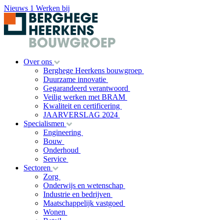
Nieuws
1
Werken bij
Over ons
Berghege Heerkens bouwgroep
Duurzame innovatie
Gegarandeerd verantwoord
Veilig werken met BRAM
Kwaliteit en certificering
JAARVERSLAG 2024
Specialismen
Engineering
Bouw
Onderhoud
Service
Sectoren
Zorg
Onderwijs en wetenschap
Industrie en bedrijven
Maatschappelijk vastgoed
Wonen