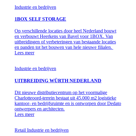
Industrie en bedrijven
1BOX SELF STORAGE
Op verschillende locaties door heel Nederland bouwt
en verbouwt Heerkens van Bavel voor 1BOX. Van
uitbreidingen of verbeteringen van bestaande locaties
en panden tot het bouwen van hele nieuwe filialen.
Lees meer
Industrie en bedrijven
UITBREIDING WÜRTH NEDERLAND
Dit nieuwe distributiecentrum op het voormalige
Charlotteoord-terrein bestaat uit 45.000 m2 logistieke
kantoor- en bedrijfsruimte en is ontworpen door Dedato
ontwerpers en architecten.
Lees meer
Retail
Industrie en bedrijven