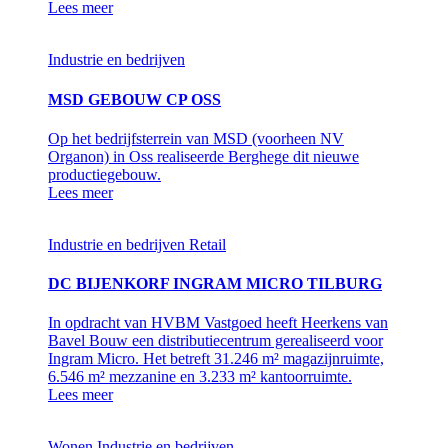
Lees meer
Industrie en bedrijven
MSD GEBOUW CP OSS
Op het bedrijfsterrein van MSD (voorheen NV
Organon) in Oss realiseerde Berghege dit nieuwe
productiegebouw.
Lees meer
Industrie en bedrijven
Retail
DC BIJENKORF INGRAM MICRO TILBURG
In opdracht van HVBM Vastgoed heeft Heerkens van
Bavel Bouw een distributiecentrum gerealiseerd voor
Ingram Micro. Het betreft 31.246 m² magazijnruimte,
6.546 m² mezzanine en 3.233 m² kantoorruimte.
Lees meer
Wonen
Industrie en bedrijven