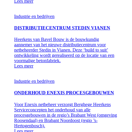
Lees meer
Industrie en bedrijven
DISTRIBUTIECENTRUM STEDIN VIANEN
Heerkens van Bavel Bouw is de bouwkundig
aannemer van het nieuwe distributiecentrum voor
netbeheerder Stedin in Vianen. Deze ‘build to suit’
ontwikkeling wordt gerealiseerd op de locatie van een
voormalige betonfabriek.
Lees meer
Industrie en bedrijven
ONDERHOUD ENEXIS PROCESGEBOUWEN
Voor Enexis netbeheer verzorgt Berghege Heerkens
Serviceconcepten het onderhoud van alle
procesgebouwen in de regio’s Brabant West (omgeving
Roosendaal) en Brabant Noordoost (regio ’s-
Hertogenbosch).
Lees meer