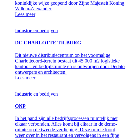
koninklijke wijze geopend door Zijne Majesteit Koning
Willem-Alexander.
Lees meer
Industrie en bedrijven
DC CHARLOTTE TILBURG
Dit nieuwe distributiecentrum op het voormalige
Charlotteoord-terrein bestaat uit 45.000 m2 logistieke
kantoor- en bedrijfsruimte en is ontworpen door Dedato
ontwerpers en architecten.
Lees meer
Industrie en bedrijven
QNP
In het pand zijn alle bedrijfsprocessen ruimtelijk met
elkaar verbonden. Alles komt bij elkaar in de demo-
ruimte op de tweede verdieping. Deze ruimte loopt
weer over in het restaurant en vervolgens in een fijne