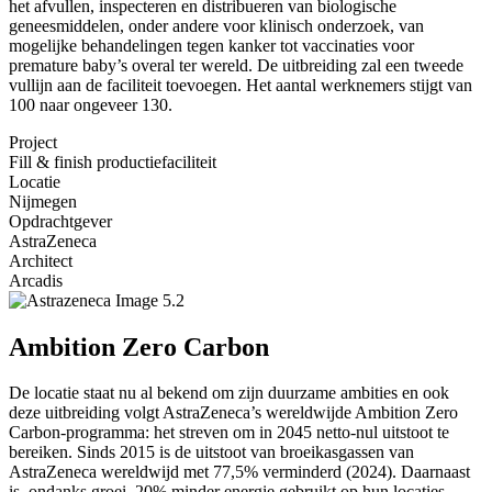
het afvullen, inspecteren en distribueren van biologische
geneesmiddelen, onder andere voor klinisch onderzoek, van
mogelijke behandelingen tegen kanker tot vaccinaties voor
premature baby’s overal ter wereld. De uitbreiding zal een tweede
vullijn aan de faciliteit toevoegen. Het aantal werknemers stijgt van
100 naar ongeveer 130.
Project
Fill & finish productiefaciliteit
Locatie
Nijmegen
Opdrachtgever
AstraZeneca
Architect
Arcadis
Ambition Zero Carbon
De locatie staat nu al bekend om zijn duurzame ambities en ook
deze uitbreiding volgt AstraZeneca’s wereldwijde Ambition Zero
Carbon-programma: het streven om in 2045 netto-nul uitstoot te
bereiken. Sinds 2015 is de uitstoot van broeikasgassen van
AstraZeneca wereldwijd met 77,5% verminderd (2024). Daarnaast
is, ondanks groei, 20% minder energie gebruikt op hun locaties