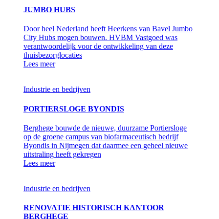
JUMBO HUBS
Door heel Nederland heeft Heerkens van Bavel Jumbo
City Hubs mogen bouwen. HVBM Vastgoed was
verantwoordelijk voor de ontwikkeling van deze
thuisbezorglocaties
Lees meer
Industrie en bedrijven
PORTIERSLOGE BYONDIS
Berghege bouwde de nieuwe, duurzame Portiersloge
op de groene campus van biofarmaceutisch bedrijf
Byondis in Nijmegen dat daarmee een geheel nieuwe
uitstraling heeft gekregen
Lees meer
Industrie en bedrijven
RENOVATIE HISTORISCH KANTOOR
BERGHEGE