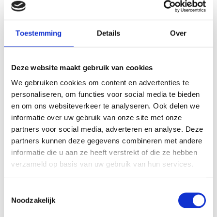
Voor REV’IT! - een zeer toonaangevende onderneming
in hoogwaardige motorkleding - realiseerden wij dit
inspirerende gebouw op een zichtlocatie aan de
Toestemming
Details
Over
snelweg A59 in Oss. Het ontwerp is van
architectenbureau cepezed.
Lees meer
Deze website maakt gebruik van cookies
Industrie en bedrijven
We gebruiken cookies om content en advertenties te
personaliseren, om functies voor social media te bieden
UITBREIDING MSD ANIMAL HEALTH
en om ons websiteverkeer te analyseren. Ook delen we
informatie over uw gebruik van onze site met onze
De nieuwe productiefaciliteit, biedt productiecapaciteit
voor steriel vullen en vriesdrogen van vaccins en geeft
partners voor social media, adverteren en analyse. Deze
MSD Animal Health extra mogelijkheden om aan de
partners kunnen deze gegevens combineren met andere
groeiende vraag te voldoen.
informatie die u aan ze heeft verstrekt of die ze hebben
Lees meer
verzameld op basis van uw gebruik van hun services.
Industrie en bedrijven
Toestemmingsselectie
DECATHLON TILBURG
Noodzakelijk