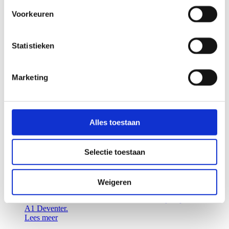
Lees meer
Voorkeuren
Industrie en bedrijven
Statistieken
UITBREIDING FIXAMI
Na realisatie van deze uitbreiding bestaat het
distributiecentrum voor Fixami uit ruim 32.000 m2
Marketing
hoogwaardige bedrijfsruimte. Andere huurders in dit
complex zijn Crane World Wide en Iron Mountain.
Lees meer
Alles toestaan
Retail
Industrie en bedrijven
COOLBLUE DEVENTER
Selectie toestaan
De nieuwbouw voldoet aan de criteria voor BREEAM
Very Good. Het pand is natuurinclusief gerealiseerd.
Weigeren
Het dak is volledig voorzien van zonnepanelen en past
dus binnen de duurzaam ambities van Bedrijvenpark
A1 Deventer.
Lees meer