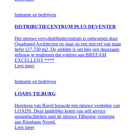
Industrie en bedrijven
DISTRIBUTIECENTRUM PLUS DEVENTER
Het nieuwe vers-distributiecentrum is ontworpen door
Quadrant4 Architecten en staat op een perceel van maar
liefst 127.550 m2. De ambitie is om hier een duurzaam
gebouw te realiseren dat voldoet aan BREEAM
EXCELLENT ****
Lees meer
Industrie en bedrijven
LOADS TILBURG
Heerkens van Bavel bouwde een nieuwe vestiging van
LOADS. Deze landelijke keten van self service
opslagfaciliteiten start de nieuwe Tilburgse vestiging
aan Ringbaan Noord.
Lees meer