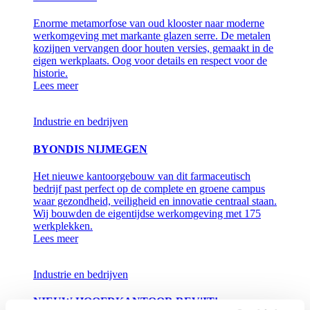
Enorme metamorfose van oud klooster naar moderne
werkomgeving met markante glazen serre. De metalen
kozijnen vervangen door houten versies, gemaakt in de
eigen werkplaats. Oog voor details en respect voor de
historie.
Lees meer
Industrie en bedrijven
BYONDIS NIJMEGEN
Het nieuwe kantoorgebouw van dit farmaceutisch
bedrijf past perfect op de complete en groene campus
waar gezondheid, veiligheid en innovatie centraal staan.
Wij bouwden de eigentijdse werkomgeving met 175
werkplekken.
Lees meer
Industrie en bedrijven
NIEUW HOOFDKANTOOR REV'IT!