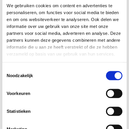
Berghege Heerkens bouwgroep bouwde voor de
We gebruiken cookies om content en advertenties te
Wageningen Universiteit een nieuw onderwijsgebouw.
personaliseren, om functies voor social media te bieden
Het kreeg de naam Aurora en is ontworpen volgens het
BENG-principe. Zo wekt één van de gevels energie op.
en om ons websiteverkeer te analyseren. Ook delen we
Lees meer
informatie over uw gebruik van onze site met onze
partners voor social media, adverteren en analyse. Deze
Onderwijs en wetenschap
partners kunnen deze gegevens combineren met andere
informatie die u aan ze heeft verstrekt of die ze hebben
KONING WILLEM 1 COLLEGE
verzameld op basis van uw gebruik van hun services.
Bij het Koning Willem 1 College betekent circulair
bouwen dat de materialen zo veel mogelijk hergebruikt
Toestemmingsselectie
worden maar ook dat het gebouw flexibel wordt
Noodzakelijk
ingezet.
Lees meer
Voorkeuren
Onderwijs en wetenschap
DR.KNIPPENBERG COLLEGE HELMOND
Statistieken
Het Dr.-Knippenbergcollege in Helmond is een
onderwijsgebouw dat functioneel en eigentijds is. Een
Marketing