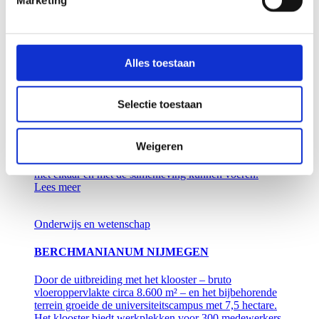
prikkelende omgeving die de campus verrijkt, een thuis
waar de leerlingen en medewerkers trots op kunnen
zijn.
Lees meer
Alles toestaan
Onderwijs en wetenschap
Selectie toestaan
NIEUWBOUW DIALOGUE CENTRE OMNIA
Omnia is een bijzonder gebouw op de campus van de
Weigeren
Wageningen University & Research waar studenten en
onderzoekers op een toegankelijke manier de dialoog
met elkaar en met de samenleving kunnen voeren.
Lees meer
Onderwijs en wetenschap
BERCHMANIANUM NIJMEGEN
Door de uitbreiding met het klooster – bruto
vloeroppervlakte circa 8.600 m² – en het bijbehorende
terrein groeide de universiteitscampus met 7,5 hectare.
Het klooster biedt werkplekken voor 300 medewerkers.