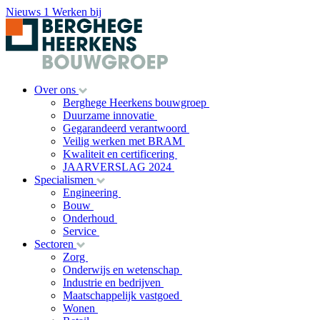
Nieuws
1
Werken bij
Over ons
Berghege Heerkens bouwgroep
Duurzame innovatie
Gegarandeerd verantwoord
Veilig werken met BRAM
Kwaliteit en certificering
JAARVERSLAG 2024
Specialismen
Engineering
Bouw
Onderhoud
Service
Sectoren
Zorg
Onderwijs en wetenschap
Industrie en bedrijven
Maatschappelijk vastgoed
Wonen