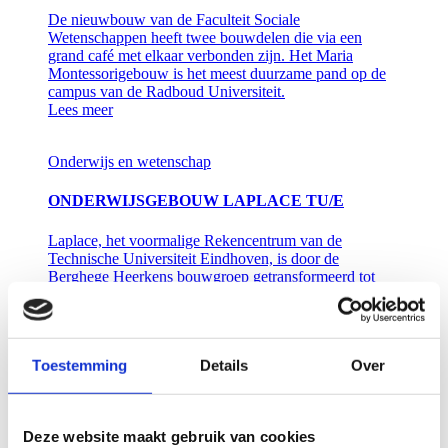
De nieuwbouw van de Faculteit Sociale
Wetenschappen heeft twee bouwdelen die via een
grand café met elkaar verbonden zijn. Het Maria
Montessorigebouw is het meest duurzame pand op de
campus van de Radboud Universiteit.
Lees meer
Onderwijs en wetenschap
ONDERWIJSGEBOUW LAPLACE TU/E
Laplace, het voormalige Rekencentrum van de
Technische Universiteit Eindhoven, is door de
Berghege Heerkens bouwgroep getransformeerd tot
een campusbreed ‘Education Center’.
Lees meer
Onderwijs en wetenschap
Toestemming
Details
Over
AURORA WAGENINGEN UNIVERSITY &
RESEARCH
Deze website maakt gebruik van cookies