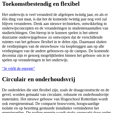
Toekomstbestendig en flexibel
Het onderwijs is veel veranderd de afgelopen twintig jaar, en als er
één ding vast staat, is dat het de komende twintig jaar nog veel zal
blijven veranderen. Denk aan nieuwe technieken, ontwikkeling in
onderwijsconcepten en de veranderingen in studentenaantallen van
studierichtingen. Om hierop in te kunnen spelen is het uiterst
duurzame onderwijsgebouw zo ontworpen dat de verschillende
ruimtes van het gebouw flexibel in te delen zijn. Daarnaast sluiten
de verdiepingen van de nieuwbouw via loopbruggen aan op alle
verdiepingen van de andere gebouwen op de campus. De komende
decennia zijn er genoeg mogelijkheden binnen het gebouw om in te
spelen op veranderingen in het onderwijs.
"Je vóélt de energie"
Circulair en onderhoudsvrij
De onderdelen die niet flexibel zijn, zoals de draagconstructie en de
gevel, worden gemaakt van circulaire, robuuste en onderhoudsvrije
materialen. Het nieuwe gebouw van Hogeschool Rotterdam wordt
ook energieneutraal. De compacte bouwvorm, hoogwaardige
isolatie en op bezetting gestuurde installaties verminderen het
energieverlies. De nodige energie wordt straks opgewekt door onder