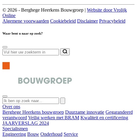
© 2026 - Berghege Heerkens Bouwgroep |
Website door Vrolijk
Online
Algemene voorwaarden
Cookiebeleid
Disclaimer
Privacybeleid
Waar bent u naar op zoek?
Over ons
Berghege Heerkens bouwgroep
Duurzame innovatie
Gegarandeerd
verantwoord
Veilig werken met BRAM
Kwaliteit en certificering
JAARVERSLAG 2024
Specialismen
Engineering
Bouw
Onderhoud
Service