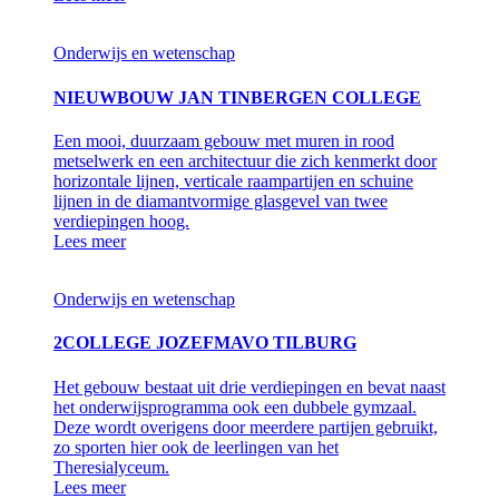
Onderwijs en wetenschap
NIEUWBOUW JAN TINBERGEN COLLEGE
Een mooi, duurzaam gebouw met muren in rood
metselwerk en een architectuur die zich kenmerkt door
horizontale lijnen, verticale raampartijen en schuine
lijnen in de diamantvormige glasgevel van twee
verdiepingen hoog.
Lees meer
Onderwijs en wetenschap
2COLLEGE JOZEFMAVO TILBURG
Het gebouw bestaat uit drie verdiepingen en bevat naast
het onderwijsprogramma ook een dubbele gymzaal.
Deze wordt overigens door meerdere partijen gebruikt,
zo sporten hier ook de leerlingen van het
Theresialyceum.
Lees meer