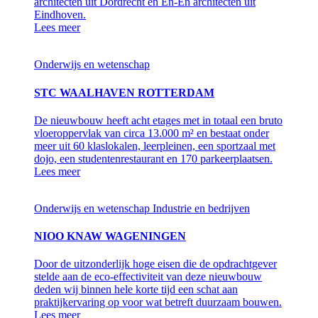
architecten uit Dordrecht en En-En architecten uit
Eindhoven.
Lees meer
Onderwijs en wetenschap
STC WAALHAVEN ROTTERDAM
De nieuwbouw heeft acht etages met in totaal een bruto
vloeroppervlak van circa 13.000 m² en bestaat onder
meer uit 60 klaslokalen, leerpleinen, een sportzaal met
dojo, een studentenrestaurant en 170 parkeerplaatsen.
Lees meer
Onderwijs en wetenschap
Industrie en bedrijven
NIOO KNAW WAGENINGEN
Door de uitzonderlijk hoge eisen die de opdrachtgever
stelde aan de eco-effectiviteit van deze nieuwbouw
deden wij binnen hele korte tijd een schat aan
praktijkervaring op voor wat betreft duurzaam bouwen.
Lees meer