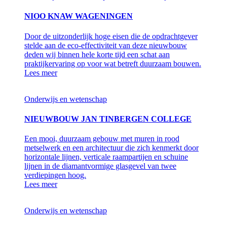
NIOO KNAW WAGENINGEN
Door de uitzonderlijk hoge eisen die de opdrachtgever
stelde aan de eco-effectiviteit van deze nieuwbouw
deden wij binnen hele korte tijd een schat aan
praktijkervaring op voor wat betreft duurzaam bouwen.
Lees meer
Onderwijs en wetenschap
NIEUWBOUW JAN TINBERGEN COLLEGE
Een mooi, duurzaam gebouw met muren in rood
metselwerk en een architectuur die zich kenmerkt door
horizontale lijnen, verticale raampartijen en schuine
lijnen in de diamantvormige glasgevel van twee
verdiepingen hoog.
Lees meer
Onderwijs en wetenschap