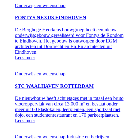
Onderwijs en wetenschap
FONTYS NEXUS EINDHOVEN
De Berghege Heerkens bouwgroep heeft een nieuw
onderwijsgebouw gerealiseerd voor Fontys de Rondom
te Eindhoven. Het gebouw is ontworpen door EGM
architecten uit Dordrecht en En-En architecten uit
Eindhoven.
Lees meer
Onderwijs en wetenschap
STC WAALHAVEN ROTTERDAM
De nieuwbouw heeft acht etages met in totaal een bruto
vloeroppervlak van circa 13.000 m² en bestaat onder
meer uit 60 klaslokalen, leerpleinen, een sportzaal met
dojo, een studentenrestaurant en 170 parkeerplaatsen.
Lees meer
Onderwijs en wetenschap
Industrie en bedrijven