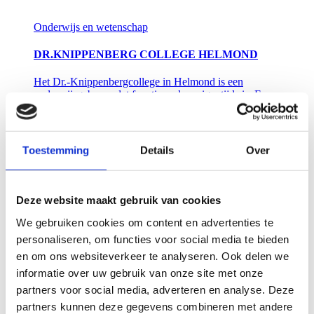
Onderwijs en wetenschap
DR.KNIPPENBERG COLLEGE HELMOND
Het Dr.-Knippenbergcollege in Helmond is een
onderwijsgebouw dat functioneel en eigentijds is. Een
prikkelende omgeving die de campus verrijkt, een thuis
waar de leerlingen en medewerkers trots op kunnen
zijn.
Lees meer
Toestemming
Details
Over
Onderwijs en wetenschap
Deze website maakt gebruik van cookies
NIEUWBOUW DIALOGUE CENTRE OMNIA
We gebruiken cookies om content en advertenties te
Omnia is een bijzonder gebouw op de campus van de
personaliseren, om functies voor social media te bieden
Wageningen University & Research waar studenten en
en om ons websiteverkeer te analyseren. Ook delen we
onderzoekers op een toegankelijke manier de dialoog
informatie over uw gebruik van onze site met onze
met elkaar en met de samenleving kunnen voeren.
Lees meer
partners voor social media, adverteren en analyse. Deze
partners kunnen deze gegevens combineren met andere