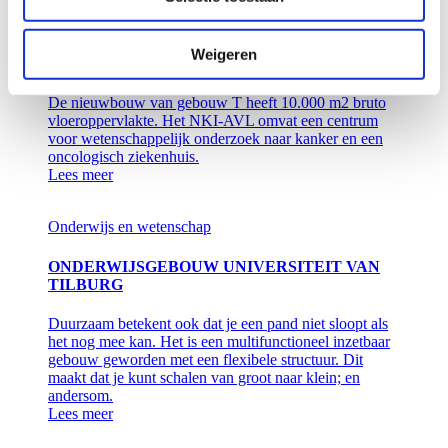
Zorg
Onderwijs en wetenschap
RESEARCHGEBOUW T NKI-AVL
Weigeren
AMSTERDAM
De nieuwbouw van gebouw T heeft 10.000 m2 bruto
vloeroppervlakte. Het NKI-AVL omvat een centrum
voor wetenschappelijk onderzoek naar kanker en een
oncologisch ziekenhuis.
Lees meer
Onderwijs en wetenschap
ONDERWIJSGEBOUW UNIVERSITEIT VAN
TILBURG
Duurzaam betekent ook dat je een pand niet sloopt als
het nog mee kan. Het is een multifunctioneel inzetbaar
gebouw geworden met een flexibele structuur. Dit
maakt dat je kunt schalen van groot naar klein; en
andersom.
Lees meer