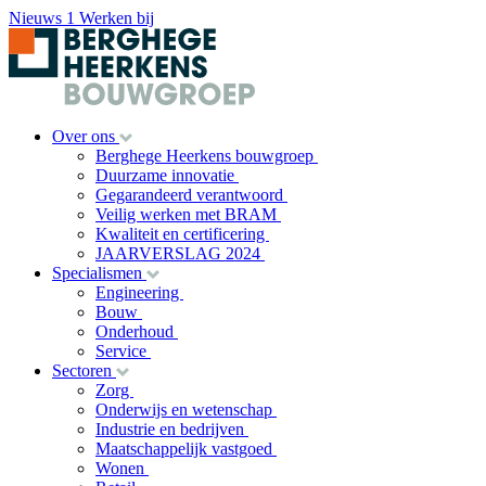
Nieuws
1
Werken bij
Over ons
Berghege Heerkens bouwgroep
Duurzame innovatie
Gegarandeerd verantwoord
Veilig werken met BRAM
Kwaliteit en certificering
JAARVERSLAG 2024
Specialismen
Engineering
Bouw
Onderhoud
Service
Sectoren
Zorg
Onderwijs en wetenschap
Industrie en bedrijven
Maatschappelijk vastgoed
Wonen