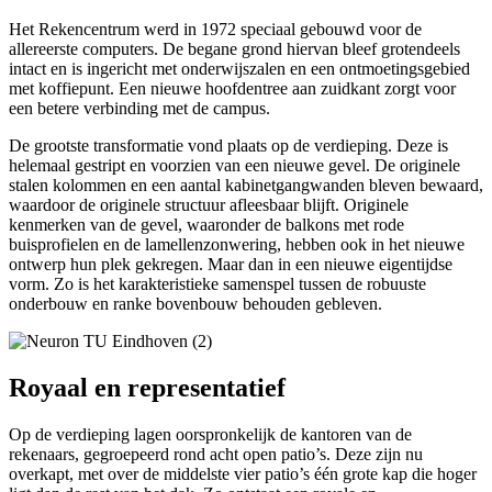
Het Rekencentrum werd in 1972 speciaal gebouwd voor de
allereerste computers. De begane grond hiervan bleef grotendeels
intact en is ingericht met onderwijszalen en een ontmoetingsgebied
met koffiepunt. Een nieuwe hoofdentree aan zuidkant zorgt voor
een betere verbinding met de campus.
De grootste transformatie vond plaats op de verdieping. Deze is
helemaal gestript en voorzien van een nieuwe gevel. De originele
stalen kolommen en een aantal kabinetgangwanden bleven bewaard,
waardoor de originele structuur afleesbaar blijft. Originele
kenmerken van de gevel, waaronder de balkons met rode
buisprofielen en de lamellenzonwering, hebben ook in het nieuwe
ontwerp hun plek gekregen. Maar dan in een nieuwe eigentijdse
vorm. Zo is het karakteristieke samenspel tussen de robuuste
onderbouw en ranke bovenbouw behouden gebleven.
Royaal en representatief
Op de verdieping lagen oorspronkelijk de kantoren van de
rekenaars, gegroepeerd rond acht open patio’s. Deze zijn nu
overkapt, met over de middelste vier patio’s één grote kap die hoger