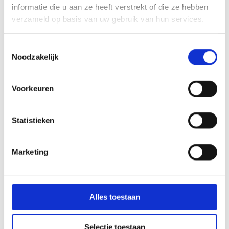
informatie die u aan ze heeft verstrekt of die ze hebben
Onderwijs en wetenschap
verzameld op basis van uw gebruik van hun services.
BERCHMANIANUM NIJMEGEN
Toestemmingsselectie
Door de uitbreiding met het klooster – bruto
vloeroppervlakte circa 8.600 m² – en het bijbehorende
Noodzakelijk
terrein groeide de universiteitscampus met 7,5 hectare.
Het klooster biedt werkplekken voor 300 medewerkers.
Lees meer
Voorkeuren
Onderwijs en wetenschap
Statistieken
GROTIUSGEBOUW RADBOUD
UNIVERSITEIT NIJMEGEN
Marketing
Deze nieuwbouw voor de Faculteit der
Rechtsgeleerdheid heet Grotiusgebouw. Met onderwijs-
en studieruimtes, bibliotheek over 3 bouwlagen,
restaurant met buitenterras en grootste collegezaal op de
campus met 500 plaatsen.
Alles toestaan
Lees meer
Selectie toestaan