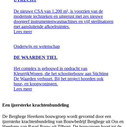
De nieuwe CSA van 1.200 m², is voorzien van de
modernste technieken en uitgerust met zes nieuwe
doorgeef instrumentenwasmachines en vijf sterilisatoren
met aansluitende afkoelruimtes.
Lees meer
Onderwijs en wetenschap
DE WAARDEN TIEL
Het complex is gebouwd in opdracht van
KleurrijkWonen, die het schoolgebouw aan Stichting
De Waarden verhuurt. Bij het project hoorden ook
huur- en koopwoningen.
Lees meer
Een ijzersterke krachtenbundeling
De Berghege Heerkens bouwgroep wordt gevormd door een
ijzersterke krachtenbundeling van Bouwbedrijf Berghege uit Oss en
Heerkens van Bavel Bouw uit Tilburg. De bouwgroep hoort tot de