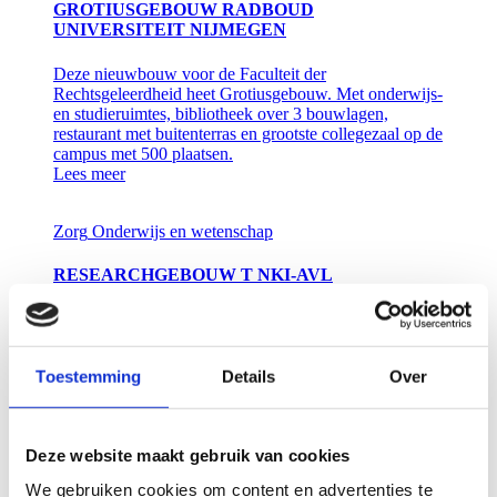
GROTIUSGEBOUW RADBOUD
UNIVERSITEIT NIJMEGEN
Deze nieuwbouw voor de Faculteit der
Rechtsgeleerdheid heet Grotiusgebouw. Met onderwijs-
en studieruimtes, bibliotheek over 3 bouwlagen,
restaurant met buitenterras en grootste collegezaal op de
campus met 500 plaatsen.
Lees meer
Zorg
Onderwijs en wetenschap
RESEARCHGEBOUW T NKI-AVL
AMSTERDAM
De nieuwbouw van gebouw T heeft 10.000 m2 bruto
vloeroppervlakte. Het NKI-AVL omvat een centrum
Toestemming
Details
Over
voor wetenschappelijk onderzoek naar kanker en een
oncologisch ziekenhuis.
Lees meer
Deze website maakt gebruik van cookies
Onderwijs en wetenschap
We gebruiken cookies om content en advertenties te