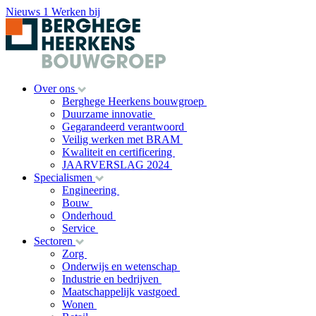
Nieuws
1
Werken bij
Over ons
Berghege Heerkens bouwgroep
Duurzame innovatie
Gegarandeerd verantwoord
Veilig werken met BRAM
Kwaliteit en certificering
JAARVERSLAG 2024
Specialismen
Engineering
Bouw
Onderhoud
Service
Sectoren
Zorg
Onderwijs en wetenschap
Industrie en bedrijven
Maatschappelijk vastgoed
Wonen