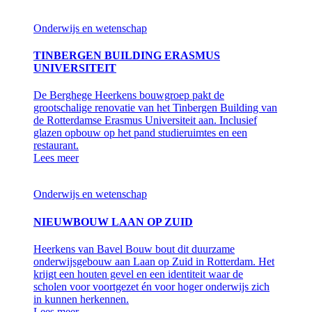
Onderwijs en wetenschap
TINBERGEN BUILDING ERASMUS
UNIVERSITEIT
De Berghege Heerkens bouwgroep pakt de
grootschalige renovatie van het Tinbergen Building van
de Rotterdamse Erasmus Universiteit aan. Inclusief
glazen opbouw op het pand studieruimtes en een
restaurant.
Lees meer
Onderwijs en wetenschap
NIEUWBOUW LAAN OP ZUID
Heerkens van Bavel Bouw bout dit duurzame
onderwijsgebouw aan Laan op Zuid in Rotterdam. Het
krijgt een houten gevel en een identiteit waar de
scholen voor voortgezet én voor hoger onderwijs zich
in kunnen herkennen.
Lees meer