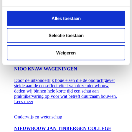
STC WAALHAVEN ROTTERDAM
Alles toestaan
De nieuwbouw heeft acht etages met in totaal een bruto
vloeroppervlak van circa 13.000 m² en bestaat onder
meer uit 60 klaslokalen, leerpleinen, een sportzaal met
Selectie toestaan
dojo, een studentenrestaurant en 170 parkeerplaatsen.
Lees meer
Weigeren
Onderwijs en wetenschap
Industrie en bedrijven
NIOO KNAW WAGENINGEN
Door de uitzonderlijk hoge eisen die de opdrachtgever
stelde aan de eco-effectiviteit van deze nieuwbouw
deden wij binnen hele korte tijd een schat aan
praktijkervaring op voor wat betreft duurzaam bouwen.
Lees meer
Onderwijs en wetenschap
NIEUWBOUW JAN TINBERGEN COLLEGE