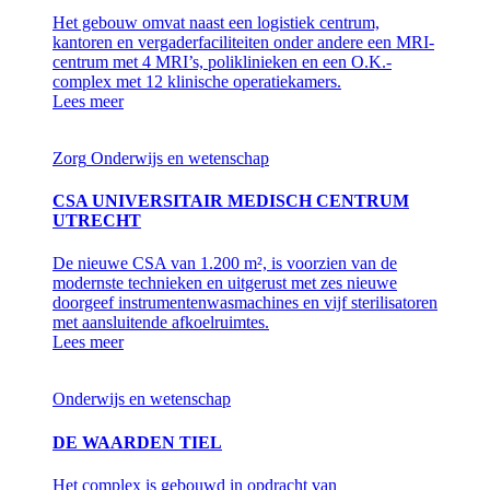
Het gebouw omvat naast een logistiek centrum,
kantoren en vergaderfaciliteiten onder andere een MRI-
centrum met 4 MRI’s, poliklinieken en een O.K.-
complex met 12 klinische operatiekamers.
Lees meer
Zorg
Onderwijs en wetenschap
CSA UNIVERSITAIR MEDISCH CENTRUM
UTRECHT
De nieuwe CSA van 1.200 m², is voorzien van de
modernste technieken en uitgerust met zes nieuwe
doorgeef instrumentenwasmachines en vijf sterilisatoren
met aansluitende afkoelruimtes.
Lees meer
Onderwijs en wetenschap
DE WAARDEN TIEL
Het complex is gebouwd in opdracht van