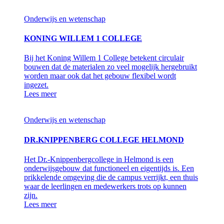
Onderwijs en wetenschap
KONING WILLEM 1 COLLEGE
Bij het Koning Willem 1 College betekent circulair
bouwen dat de materialen zo veel mogelijk hergebruikt
worden maar ook dat het gebouw flexibel wordt
ingezet.
Lees meer
Onderwijs en wetenschap
DR.KNIPPENBERG COLLEGE HELMOND
Het Dr.-Knippenbergcollege in Helmond is een
onderwijsgebouw dat functioneel en eigentijds is. Een
prikkelende omgeving die de campus verrijkt, een thuis
waar de leerlingen en medewerkers trots op kunnen
zijn.
Lees meer