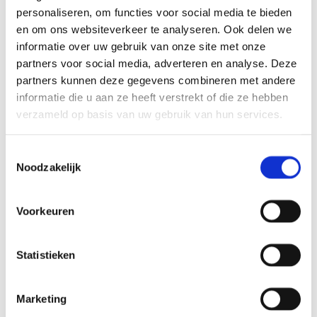
personaliseren, om functies voor social media te bieden
ONDERWIJSGEBOUW UNIVERSITEIT VAN
TILBURG
en om ons websiteverkeer te analyseren. Ook delen we
informatie over uw gebruik van onze site met onze
Duurzaam betekent ook dat je een pand niet sloopt als
partners voor social media, adverteren en analyse. Deze
het nog mee kan. Het is een multifunctioneel inzetbaar
gebouw geworden met een flexibele structuur. Dit
partners kunnen deze gegevens combineren met andere
maakt dat je kunt schalen van groot naar klein; en
informatie die u aan ze heeft verstrekt of die ze hebben
andersom.
verzameld op basis van uw gebruik van hun services.
Lees meer
Toestemmingsselectie
Onderwijs en wetenschap
Noodzakelijk
FONTYS NEXUS EINDHOVEN
De Berghege Heerkens bouwgroep heeft een nieuw
Voorkeuren
onderwijsgebouw gerealiseerd voor Fontys de Rondom
te Eindhoven. Het gebouw is ontworpen door EGM
architecten uit Dordrecht en En-En architecten uit
Statistieken
Eindhoven.
Lees meer
Marketing
Onderwijs en wetenschap