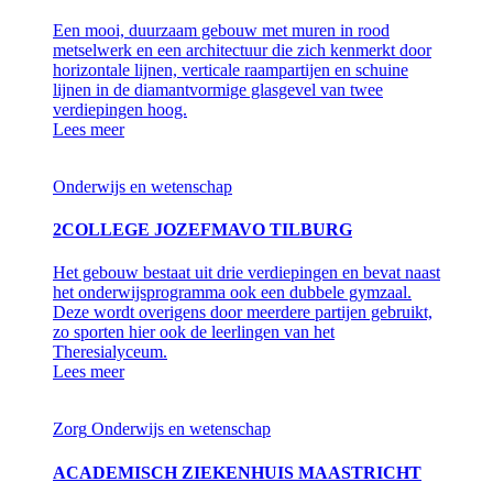
Een mooi, duurzaam gebouw met muren in rood
metselwerk en een architectuur die zich kenmerkt door
horizontale lijnen, verticale raampartijen en schuine
lijnen in de diamantvormige glasgevel van twee
verdiepingen hoog.
Lees meer
Onderwijs en wetenschap
2COLLEGE JOZEFMAVO TILBURG
Het gebouw bestaat uit drie verdiepingen en bevat naast
het onderwijsprogramma ook een dubbele gymzaal.
Deze wordt overigens door meerdere partijen gebruikt,
zo sporten hier ook de leerlingen van het
Theresialyceum.
Lees meer
Zorg
Onderwijs en wetenschap
ACADEMISCH ZIEKENHUIS MAASTRICHT