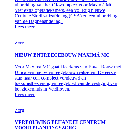
uitbreiding van het OK-complex voor Maximá MC.
Vier extra operatiekamers, een volledig nieuwe
Centrale Sterilisatieafdeling (CSA) en een uitbreiding
van de Dagbehandeling.
Lees meer
Zorg
NIEUW ENTREEGEBOUW MAXIMÁ MC
Voor Maximá MC gaat Heerkens van Bavel Bouw met
Unica een nieuw entreegebouw realiseren. De eerste
stap naar een compleet vernieuwd en
toekomstbestendig entreegebied van de vestiging van
het ziekenhuis in Veldhoven.
Lees meer
Zorg
VERBOUWING BEHANDELCENTRUM
VOORTPLANTINGSZORG