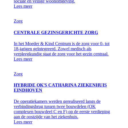
sociale en veilige woonomgeving.
Lees meer
Zorg
CENTRALE GEZINSGERICHTE ZORG
In het Moeder & Kind Centrum is de zorg voor 0- tot
18-jarigen geïntegreerd. Zowel medisch als
verpleegkundig staat de zorg voor het gezin centraal.
Lees meer
Zorg
HYBRIDE OK'S CATHARINA ZIEKENHUIS
EINDHOVEN
De operatiekamers werden gerealiseerd langs de
verbindingsbrug tussen twee bouwdelen (OK
complexen bouwdeel C en F) op de eerste verdieping
aan de oostzijde van het ziekenhuis.
Lees meer