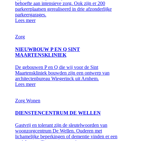
behoefte aan intensieve zorg. Ook zijn er 200
parkeerplaatsen gerealiseerd in drie afzonderlijke
parkeergarages.
Lees meer
Zorg
NIEUWBOUW P EN Q SINT
MAARTENSKLINIEK
De gebouwen P en Q die wij voor de Sint
Maartenskliniek bouwden zijn een ontwerp van
architectenbureau Wiegerinck uit Arnhem.
Lees meer
Zorg
Wonen
DIENSTENCENTRUM DE WELLEN
Gastvrij en tolerant zijn de sleutelwoorden van
woonzorgcentrum De Wellen. Ouderen met
lichamelijke beperkingen of dementie vinden er een