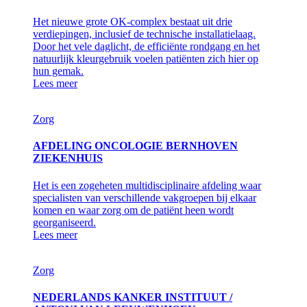
Het nieuwe grote OK-complex bestaat uit drie
verdiepingen, inclusief de technische installatielaag.
Door het vele daglicht, de efficiënte rondgang en het
natuurlijk kleurgebruik voelen patiënten zich hier op
hun gemak.
Lees meer
Zorg
AFDELING ONCOLOGIE BERNHOVEN
ZIEKENHUIS
Het is een zogeheten multidisciplinaire afdeling waar
specialisten van verschillende vakgroepen bij elkaar
komen en waar zorg om de patiënt heen wordt
georganiseerd.
Lees meer
Zorg
NEDERLANDS KANKER INSTITUUT /