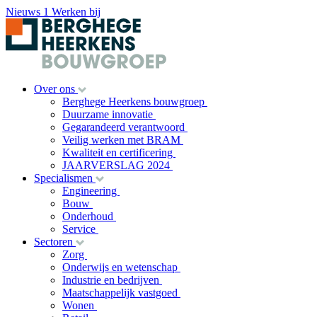
Nieuws
1
Werken bij
Over ons
Berghege Heerkens bouwgroep
Duurzame innovatie
Gegarandeerd verantwoord
Veilig werken met BRAM
Kwaliteit en certificering
JAARVERSLAG 2024
Specialismen
Engineering
Bouw
Onderhoud
Service
Sectoren
Zorg
Onderwijs en wetenschap
Industrie en bedrijven
Maatschappelijk vastgoed
Wonen