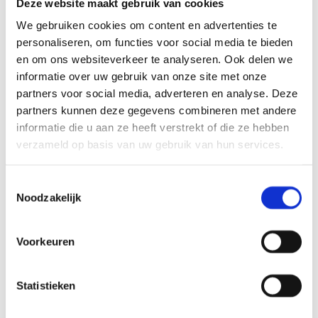
een veilige omgeving aan besmette patiënten.
Deze website maakt gebruik van cookies
Lees meer
We gebruiken cookies om content en advertenties te
personaliseren, om functies voor social media te bieden
Zorg
Onderwijs en wetenschap
en om ons websiteverkeer te analyseren. Ook delen we
informatie over uw gebruik van onze site met onze
RESEARCHGEBOUW T NKI-AVL
AMSTERDAM
partners voor social media, adverteren en analyse. Deze
partners kunnen deze gegevens combineren met andere
De nieuwbouw van gebouw T heeft 10.000 m2 bruto
informatie die u aan ze heeft verstrekt of die ze hebben
vloeroppervlakte. Het NKI-AVL omvat een centrum
verzameld op basis van uw gebruik van hun services.
voor wetenschappelijk onderzoek naar kanker en een
oncologisch ziekenhuis.
Lees meer
Toestemmingsselectie
Noodzakelijk
Zorg
MEDISCH PSYCHIATRISCHE UNIT
Voorkeuren
RADBOUDUMC NIJMEGEN
Na deze grootschalige verbouwing van de afdeling
Statistieken
Psychiatrie werd Radboudumc het eerste ziekenhuis in
Nederland met een kliniek die met een High&Intensive
Care de optimale zorg aan psychiatrische patiënten kan