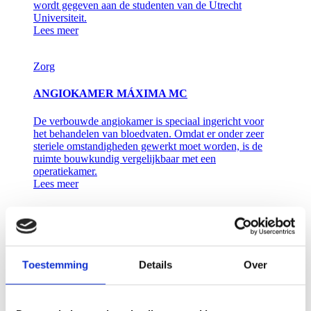
wordt gegeven aan de studenten van de Utrecht
Universiteit.
Lees meer
Zorg
ANGIOKAMER MÁXIMA MC
De verbouwde angiokamer is speciaal ingericht voor
het behandelen van bloedvaten. Omdat er onder zeer
steriele omstandigheden gewerkt moet worden, is de
ruimte bouwkundig vergelijkbaar met een
operatiekamer.
Lees meer
Zorg
MODERNE INFECTIE-UNIT VOOR
RADBOUDUMC
Toestemming
Details
Over
De nieuwe infectie-unit heeft een omvang van ca.
1.700 m2 bruto vloeroppervlak. Zorggebouw P biedt