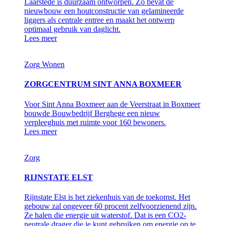
Laarstede is duurzaam ontworpen. Zo bevat de
nieuwbouw een houtconstructie van gelamineerde
liggers als centrale entree en maakt het ontwerp
optimaal gebruik van daglicht.
Lees meer
Zorg
Wonen
ZORGCENTRUM SINT ANNA BOXMEER
Voor Sint Anna Boxmeer aan de Veerstraat in Boxmeer
bouwde Bouwbedrijf Berghege een nieuw
verpleeghuis met ruimte voor 160 bewoners.
Lees meer
Zorg
RIJNSTATE ELST
Rijnstate Elst is het ziekenhuis van de toekomst. Het
gebouw zal ongeveer 60 procent zelfvoorzienend zijn.
Ze halen die energie uit waterstof. Dat is een CO2-
neutrale drager die je kunt gebruiken om energie op te