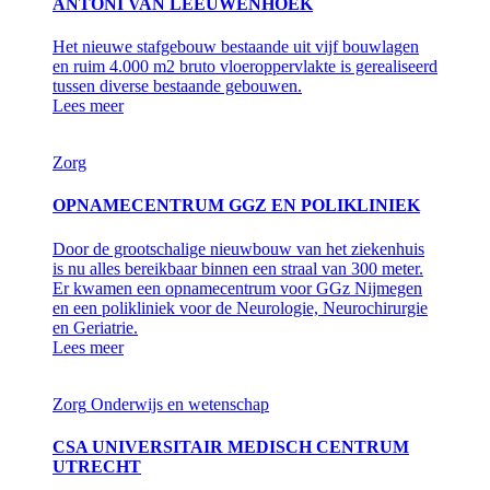
ANTONI VAN LEEUWENHOEK
Het nieuwe stafgebouw bestaande uit vijf bouwlagen
en ruim 4.000 m2 bruto vloeroppervlakte is gerealiseerd
tussen diverse bestaande gebouwen.
Lees meer
Zorg
OPNAMECENTRUM GGZ EN POLIKLINIEK
Door de grootschalige nieuwbouw van het ziekenhuis
is nu alles bereikbaar binnen een straal van 300 meter.
Er kwamen een opnamecentrum voor GGz Nijmegen
en een polikliniek voor de Neurologie, Neurochirurgie
en Geriatrie.
Lees meer
Zorg
Onderwijs en wetenschap
CSA UNIVERSITAIR MEDISCH CENTRUM
UTRECHT