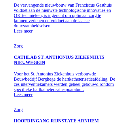
De vervangende nieuwbouw van Franciscus Gasthuis
voldoet aan de nieuwste technologische innovaties en
OK-technieken, is ingericht om optimaal zorg te
kunnen verlenen en voldoet aan de laatste
duurzaamheidseisen.
Lees meer
Zorg
CATHLAB ST. ANTHONIUS ZIEKENHUIS
NIEUWEGEIN
Voor het St. Antonius Ziekenhuis verbouwde
Bouwbedrijf Berghege de hartkatheterisatieafdeling. De
zes interventiekamers werden geheel gebouwd rondom
specifieke hartkatheterisatieapparatuur.
Lees meer
Zorg
HOOFDINGANG RIJNSTATE ARNHEM