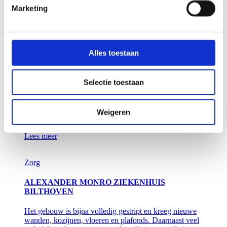
bieden.
Marketing
Lees meer
Zorg
Alles toestaan
NIEUWBOUW MET ULTRAMODERN OK-
COMPLEX
Selectie toestaan
In de nieuwbouw zijn verpleegafdelingen voor
dwarslaesie- en neurologiepatiënten, een ultramodern
OK-complex en revalidatieafdeling met daarin een
Weigeren
Loop Expertise Centrum en een poliklinische
revalidatiedagbehandeling.
Lees meer
Zorg
ALEXANDER MONRO ZIEKENHUIS
BILTHOVEN
Het gebouw is bijna volledig gestript en kreeg nieuwe
wanden, kozijnen, vloeren en plafonds. Daarnaast veel