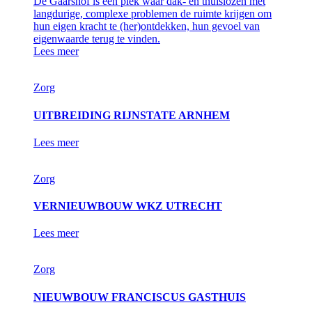
De Gaarshof is een plek waar dak- en thuislozen met
langdurige, complexe problemen de ruimte krijgen om
hun eigen kracht te (her)ontdekken, hun gevoel van
eigenwaarde terug te vinden.
Lees meer
Zorg
UITBREIDING RIJNSTATE ARNHEM
Lees meer
Zorg
VERNIEUWBOUW WKZ UTRECHT
Lees meer
Zorg
NIEUWBOUW FRANCISCUS GASTHUIS