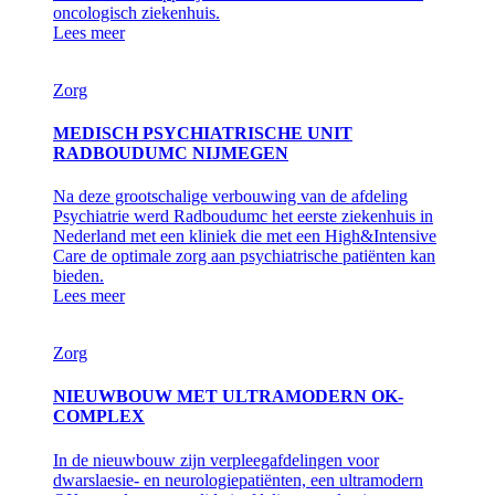
oncologisch ziekenhuis.
Lees meer
Zorg
MEDISCH PSYCHIATRISCHE UNIT
RADBOUDUMC NIJMEGEN
Na deze grootschalige verbouwing van de afdeling
Psychiatrie werd Radboudumc het eerste ziekenhuis in
Nederland met een kliniek die met een High&Intensive
Care de optimale zorg aan psychiatrische patiënten kan
bieden.
Lees meer
Zorg
NIEUWBOUW MET ULTRAMODERN OK-
COMPLEX
In de nieuwbouw zijn verpleegafdelingen voor
dwarslaesie- en neurologiepatiënten, een ultramodern