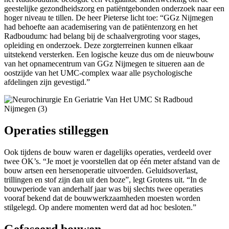
geestelijke gezondheidszorg en patiëntgebonden onderzoek naar een
hoger niveau te tillen. De heer Pieterse licht toe: “GGz Nijmegen
had behoefte aan academisering van de patiëntenzorg en het
Radboudumc had belang bij de schaalvergroting voor stages,
opleiding en onderzoek. Deze zorgterreinen kunnen elkaar
uitstekend versterken. Een logische keuze dus om de nieuwbouw
van het opnamecentrum van GGz Nijmegen te situeren aan de
oostzijde van het UMC-complex waar alle psychologische
afdelingen zijn gevestigd.”
Operaties stilleggen
Ook tijdens de bouw waren er dagelijks operaties, verdeeld over
twee OK’s. “Je moet je voorstellen dat op één meter afstand van de
bouw artsen een hersenoperatie uitvoerden. Geluidsoverlast,
trillingen en stof zijn dan uit den boze”, legt Grotens uit. “In de
bouwperiode van anderhalf jaar was bij slechts twee operaties
vooraf bekend dat de bouwwerkzaamheden moesten worden
stilgelegd. Op andere momenten werd dat ad hoc besloten.”
Gefaseerd bouwen