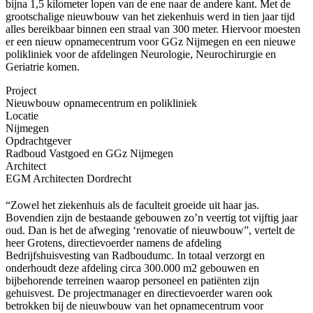
bijna 1,5 kilometer lopen van de ene naar de andere kant. Met de
grootschalige nieuwbouw van het ziekenhuis werd in tien jaar tijd
alles bereikbaar binnen een straal van 300 meter. Hiervoor moesten
er een nieuw opnamecentrum voor GGz Nijmegen en een nieuwe
polikliniek voor de afdelingen Neurologie, Neurochirurgie en
Geriatrie komen.
Project
Nieuwbouw opnamecentrum en polikliniek
Locatie
Nijmegen
Opdrachtgever
Radboud Vastgoed en GGz Nijmegen
Architect
EGM Architecten Dordrecht
“Zowel het ziekenhuis als de faculteit groeide uit haar jas.
Bovendien zijn de bestaande gebouwen zo’n veertig tot vijftig jaar
oud. Dan is het de afweging ‘renovatie of nieuwbouw”, vertelt de
heer Grotens, directievoerder namens de afdeling
Bedrijfshuisvesting van Radboudumc. In totaal verzorgt en
onderhoudt deze afdeling circa 300.000 m2 gebouwen en
bijbehorende terreinen waarop personeel en patiënten zijn
gehuisvest. De projectmanager en directievoerder waren ook
betrokken bij de nieuwbouw van het opnamecentrum voor