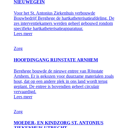
NIEUWEGEIN
Voor het St. Antonius Ziekenhuis verbouwde
Bouwbedrijf Berghege de hartkatheterisatieafdeling. De
zes interventiekamers werden geheel gebouwd rondom
specifieke hartkatheterisatieapparatuur.
Lees meer
Zorg
HOOFDINGANG RIJNSTATE ARNHEM
Berghege bouwde de nieuwe entree van Rijnstate
Arnhem. Er is gekozen voor duurzame materialen zoals
hout, dat op een andere plek in ons land wordt terug
geplant. De entree is bovendien geheel circulair
vervaardigd.
Lees meer
Zorg
MOEDER- EN KINDZORG ST. ANTONIUS
ZIEKENHUIS UTRECHT