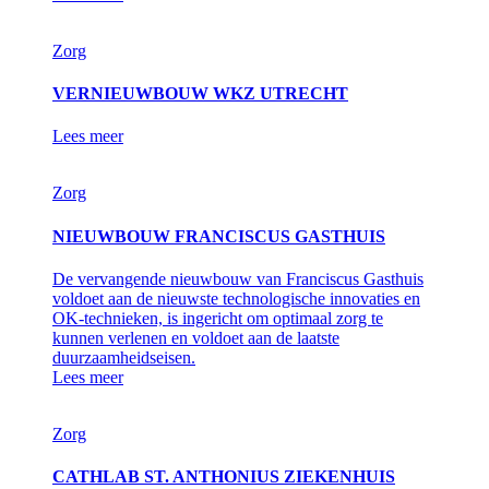
Zorg
VERNIEUWBOUW WKZ UTRECHT
Lees meer
Zorg
NIEUWBOUW FRANCISCUS GASTHUIS
De vervangende nieuwbouw van Franciscus Gasthuis
voldoet aan de nieuwste technologische innovaties en
OK-technieken, is ingericht om optimaal zorg te
kunnen verlenen en voldoet aan de laatste
duurzaamheidseisen.
Lees meer
Zorg
CATHLAB ST. ANTHONIUS ZIEKENHUIS