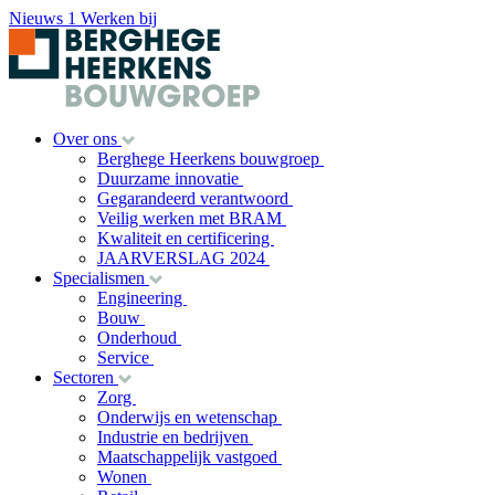
Nieuws
1
Werken bij
Over ons
Berghege Heerkens bouwgroep
Duurzame innovatie
Gegarandeerd verantwoord
Veilig werken met BRAM
Kwaliteit en certificering
JAARVERSLAG 2024
Specialismen
Engineering
Bouw
Onderhoud
Service
Sectoren
Zorg
Onderwijs en wetenschap
Industrie en bedrijven
Maatschappelijk vastgoed
Wonen