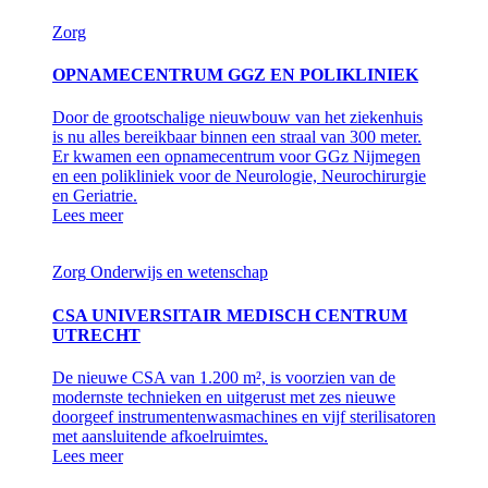
Zorg
OPNAMECENTRUM GGZ EN POLIKLINIEK
Door de grootschalige nieuwbouw van het ziekenhuis
is nu alles bereikbaar binnen een straal van 300 meter.
Er kwamen een opnamecentrum voor GGz Nijmegen
en een polikliniek voor de Neurologie, Neurochirurgie
en Geriatrie.
Lees meer
Zorg
Onderwijs en wetenschap
CSA UNIVERSITAIR MEDISCH CENTRUM
UTRECHT
De nieuwe CSA van 1.200 m², is voorzien van de
modernste technieken en uitgerust met zes nieuwe
doorgeef instrumentenwasmachines en vijf sterilisatoren
met aansluitende afkoelruimtes.
Lees meer