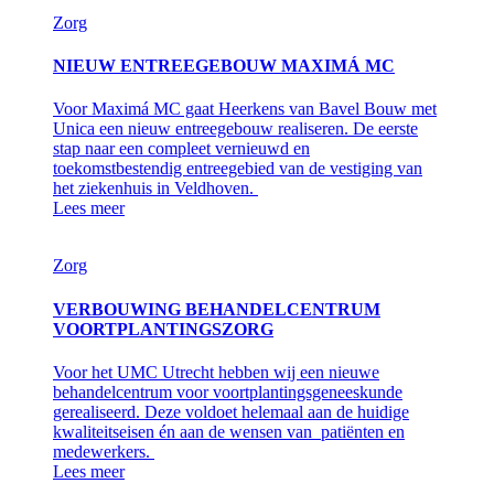
Zorg
NIEUW ENTREEGEBOUW MAXIMÁ MC
Voor Maximá MC gaat Heerkens van Bavel Bouw met
Unica een nieuw entreegebouw realiseren. De eerste
stap naar een compleet vernieuwd en
toekomstbestendig entreegebied van de vestiging van
het ziekenhuis in Veldhoven.
Lees meer
Zorg
VERBOUWING BEHANDELCENTRUM
VOORTPLANTINGSZORG
Voor het UMC Utrecht hebben wij een nieuwe
behandelcentrum voor voortplantingsgeneeskunde
gerealiseerd. Deze voldoet helemaal aan de huidige
kwaliteitseisen én aan de wensen van patiënten en
medewerkers.
Lees meer