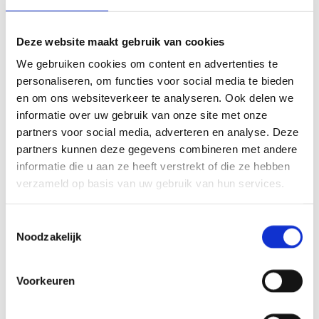
AMSTERDAM
De nieuwbouw van gebouw T heeft 10.000 m2 bruto
Deze website maakt gebruik van cookies
vloeroppervlakte. Het NKI-AVL omvat een centrum
voor wetenschappelijk onderzoek naar kanker en een
We gebruiken cookies om content en advertenties te
oncologisch ziekenhuis.
personaliseren, om functies voor social media te bieden
Lees meer
en om ons websiteverkeer te analyseren. Ook delen we
informatie over uw gebruik van onze site met onze
Zorg
partners voor social media, adverteren en analyse. Deze
partners kunnen deze gegevens combineren met andere
MEDISCH PSYCHIATRISCHE UNIT
RADBOUDUMC NIJMEGEN
informatie die u aan ze heeft verstrekt of die ze hebben
verzameld op basis van uw gebruik van hun services.
Na deze grootschalige verbouwing van de afdeling
Psychiatrie werd Radboudumc het eerste ziekenhuis in
Nederland met een kliniek die met een High&Intensive
Toestemmingsselectie
Care de optimale zorg aan psychiatrische patiënten kan
Noodzakelijk
bieden.
Lees meer
Voorkeuren
Zorg