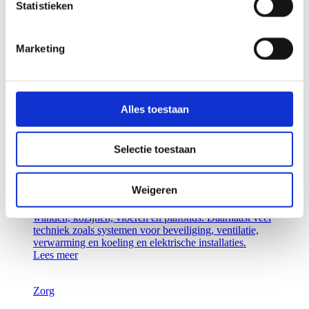
NIEUWBOUW MET ULTRAMODERN OK-
Statistieken
COMPLEX
In de nieuwbouw zijn verpleegafdelingen voor
Marketing
dwarslaesie- en neurologiepatiënten, een ultramodern
OK-complex en revalidatieafdeling met daarin een
Loop Expertise Centrum en een poliklinische
revalidatiedagbehandeling.
Lees meer
Alles toestaan
Zorg
Selectie toestaan
ALEXANDER MONRO ZIEKENHUIS
BILTHOVEN
Weigeren
Het gebouw is bijna volledig gestript en kreeg nieuwe
wanden, kozijnen, vloeren en plafonds. Daarnaast veel
techniek zoals systemen voor beveiliging, ventilatie,
verwarming en koeling en elektrische installaties.
Lees meer
Zorg