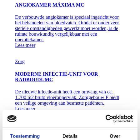
ANGIOKAMER MÁXIMA MC
De verbouwde angiokamer is speciaal ingericht voor
het behandelen van bloedvaten. Omdat er onder zeer
steriele omstandigheden gewerkt moet worden, is de
ruimte bouwkundig vergelijkbaar met een
operatiekamer.
Lees meer
Zorg
MODERNE INFECTIE-UNIT VOOR
RADBOUDUMC
De nieuwe infectie-unit heeft een omvang van ca.
1.700 m2 bruto vloeroppervlak. Zorggebouw P biedt
een veilige omgeving aan besmette patiënten.
Lees meer
Zorg
Onderwijs en wetenschap
Toestemming
Details
Over
RESEARCHGEBOUW T NKI-AVL