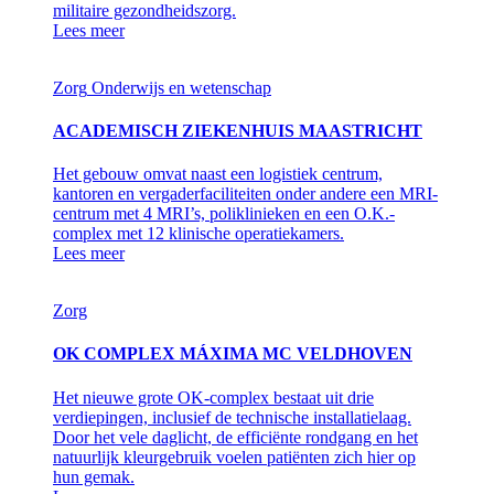
militaire gezondheidszorg.
Lees meer
Zorg
Onderwijs en wetenschap
ACADEMISCH ZIEKENHUIS MAASTRICHT
Het gebouw omvat naast een logistiek centrum,
kantoren en vergaderfaciliteiten onder andere een MRI-
centrum met 4 MRI’s, poliklinieken en een O.K.-
complex met 12 klinische operatiekamers.
Lees meer
Zorg
OK COMPLEX MÁXIMA MC VELDHOVEN
Het nieuwe grote OK-complex bestaat uit drie
verdiepingen, inclusief de technische installatielaag.
Door het vele daglicht, de efficiënte rondgang en het
natuurlijk kleurgebruik voelen patiënten zich hier op
hun gemak.