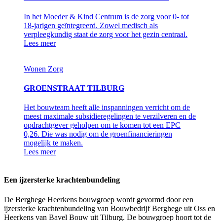
In het Moeder & Kind Centrum is de zorg voor 0- tot
18-jarigen geïntegreerd. Zowel medisch als
verpleegkundig staat de zorg voor het gezin centraal.
Lees meer
Wonen
Zorg
GROENSTRAAT TILBURG
Het bouwteam heeft alle inspanningen verricht om de
meest maximale subsidieregelingen te verzilveren en de
opdrachtgever geholpen om te komen tot een EPC
0,26. Die was nodig om de groenfinancieringen
mogelijk te maken.
Lees meer
Een ijzersterke krachtenbundeling
De Berghege Heerkens bouwgroep wordt gevormd door een
ijzersterke krachtenbundeling van Bouwbedrijf Berghege uit Oss en
Heerkens van Bavel Bouw uit Tilburg. De bouwgroep hoort tot de