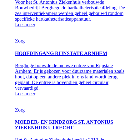
Voor het St. Antonius Ziekenhuis verbouwde
Bouwbedrijf Berghege de hartkatheterisatieafdeling. De
zes interventiekamers werden geheel gebouwd rondom
specifieke hartkatheterisatieapparatuur.
Lees meer
Zorg
HOOFDINGANG RIJNSTATE ARNHEM
Berghege bouwde de nieuwe entree van Rijnstate
Arnhem. Er is gekozen voor duurzame materialen zoals
hout, dat op een andere plek in ons land wordt terug
geplant. De entree is bovendien geheel circulair
vervaardigd.
Lees meer
Zorg
MOEDER- EN KINDZORG ST. ANTONIUS
ZIEKENHUIS UTRECHT
Het St. Antonius Ziekenhuis heeft in 2019 de