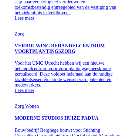
stap naar een compleet vernieuwd en
toekomstbestendig entreegebied van de vestiging van
het ziekenhuis in Veldhoven.
Lees meer
Zorg
VERBOUWING BEHANDELCENTRUM
VOORTPLANTINGSZORG
Voor het UMC Utrecht hebben wij een nieuwe
behandelcentrum voor voortplantingsgeneeskunde
gerealiseerd. Deze voldoet helemaal aan de huidige
kwaliteitseisen én aan de wensen van patiënten en
medewerkers.
Lees meer
Zorg
Wonen
MODERNE STUDIOS HUIZE PADUA
Bouwbedrijf Berghege bouwt voor Stichting
Geestelijke Gezondheidszorg Oost Brabant 64 moderne