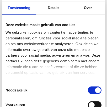
Toestemming
Details
Over
Zorg
MEDISCH PSYCHIATRISCHE UNIT
RADBOUDUMC NIJMEGEN
Deze website maakt gebruik van cookies
We gebruiken cookies om content en advertenties te
Na deze grootschalige verbouwing van de afdeling
Psychiatrie werd Radboudumc het eerste ziekenhuis in
personaliseren, om functies voor social media te bieden
Nederland met een kliniek die met een High&Intensive
en om ons websiteverkeer te analyseren. Ook delen we
Care de optimale zorg aan psychiatrische patiënten kan
informatie over uw gebruik van onze site met onze
bieden.
Lees meer
partners voor social media, adverteren en analyse. Deze
partners kunnen deze gegevens combineren met andere
informatie die u aan ze heeft verstrekt of die ze hebben
Zorg
verzameld op basis van uw gebruik van hun services.
NIEUWBOUW MET ULTRAMODERN OK-
COMPLEX
Toestemmingsselectie
Noodzakelijk
In de nieuwbouw zijn verpleegafdelingen voor
dwarslaesie- en neurologiepatiënten, een ultramodern
OK-complex en revalidatieafdeling met daarin een
Loop Expertise Centrum en een poliklinische
Voorkeuren