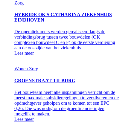
Zorg
HYBRIDE OK'S CATHARINA ZIEKENHUIS
EINDHOVEN
De operatiekamers werden gerealiseerd langs de
verbindingsbrug tussen twee bouwdelen (OK
complexen bouwdeel C en F) op de eerste verdieping
aan de oostzijde van het ziekenhuis.
Lees meer
Wonen
Zorg
GROENSTRAAT TILBURG
Het bouwteam heeft alle inspanningen verricht om de
meest maximale subsidieregelingen te verzilveren en de
opdrachtgever geholpen om te komen tot een EPC
0,26. Die was nodig om de groenfinancieringen
mogelijk te maken.
Lees meer