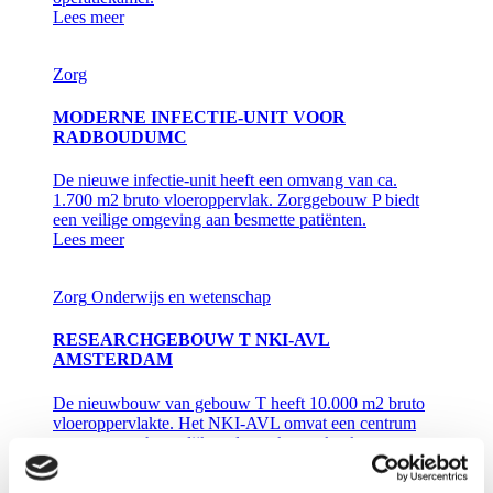
Lees meer
Zorg
MODERNE INFECTIE-UNIT VOOR
RADBOUDUMC
De nieuwe infectie-unit heeft een omvang van ca.
1.700 m2 bruto vloeroppervlak. Zorggebouw P biedt
een veilige omgeving aan besmette patiënten.
Lees meer
Zorg
Onderwijs en wetenschap
RESEARCHGEBOUW T NKI-AVL
AMSTERDAM
De nieuwbouw van gebouw T heeft 10.000 m2 bruto
vloeroppervlakte. Het NKI-AVL omvat een centrum
voor wetenschappelijk onderzoek naar kanker en een
oncologisch ziekenhuis.
Lees meer