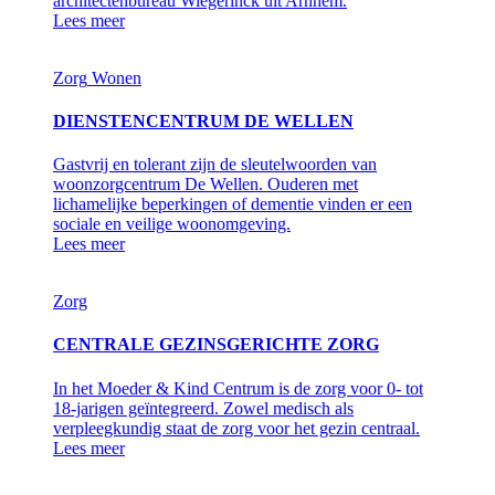
architectenbureau Wiegerinck uit Arnhem.
Lees meer
Zorg
Wonen
DIENSTENCENTRUM DE WELLEN
Gastvrij en tolerant zijn de sleutelwoorden van
woonzorgcentrum De Wellen. Ouderen met
lichamelijke beperkingen of dementie vinden er een
sociale en veilige woonomgeving.
Lees meer
Zorg
CENTRALE GEZINSGERICHTE ZORG
In het Moeder & Kind Centrum is de zorg voor 0- tot
18-jarigen geïntegreerd. Zowel medisch als
verpleegkundig staat de zorg voor het gezin centraal.
Lees meer