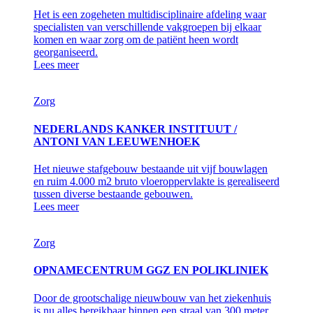
Het is een zogeheten multidisciplinaire afdeling waar
specialisten van verschillende vakgroepen bij elkaar
komen en waar zorg om de patiënt heen wordt
georganiseerd.
Lees meer
Zorg
NEDERLANDS KANKER INSTITUUT /
ANTONI VAN LEEUWENHOEK
Het nieuwe stafgebouw bestaande uit vijf bouwlagen
en ruim 4.000 m2 bruto vloeroppervlakte is gerealiseerd
tussen diverse bestaande gebouwen.
Lees meer
Zorg
OPNAMECENTRUM GGZ EN POLIKLINIEK
Door de grootschalige nieuwbouw van het ziekenhuis
is nu alles bereikbaar binnen een straal van 300 meter.