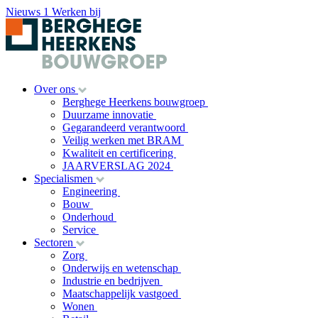
Nieuws
1
Werken bij
Over ons
Berghege Heerkens bouwgroep
Duurzame innovatie
Gegarandeerd verantwoord
Veilig werken met BRAM
Kwaliteit en certificering
JAARVERSLAG 2024
Specialismen
Engineering
Bouw
Onderhoud
Service
Sectoren
Zorg
Onderwijs en wetenschap
Industrie en bedrijven
Maatschappelijk vastgoed
Wonen