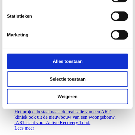
revalidatiedagbehandeling.
Lees meer
Statistieken
Zorg
ALEXANDER MONRO ZIEKENHUIS
Marketing
BILTHOVEN
Het gebouw is bijna volledig gestript en kreeg nieuwe
wanden, kozijnen, vloeren en plafonds. Daarnaast veel
Alles toestaan
techniek zoals systemen voor beveiliging, ventilatie,
verwarming en koeling en elektrische installaties.
Lees meer
Selectie toestaan
Zorg
Weigeren
NIEUW CENTRUM ART GGZ BREBURG
Het project bestaat naast de realisatie van een ART
kliniek ook uit de nieuwbouw van een woongebouw.
ART staat voor Active Recovery Triad.
Lees meer