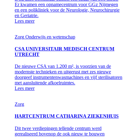
Er kwamen een opnamecentrum voor GGz Nijmegen
en een polikliniek voor de Neurologie, Neurochirurgie
en Geriatrie.
Lees meer
Zorg
Onderwijs en wetenschap
CSA UNIVERSITAIR MEDISCH CENTRUM
UTRECHT
De nieuwe CSA van 1.200 m², is voorzien van de
modernste technieken en uitgerust met zes nieuwe
doorgeef instrumentenwasmachines en vijf sterilisatoren
met aansluitende afkoelruimtes.
Lees meer
Zorg
HARTCENTRUM CATHARINA ZIEKENHUIS
Dit twee verdiepingen tellende centrum werd
gerealiseerd bovenop de ook nieuw te bouwen