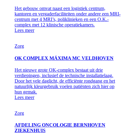
Het gebouw omvat naast een logistiek centrum,
kantoren en vergaderfaciliteiten onder andere een MRI-
centrum met 4 MRI’s, poliklinieken en een O.K.-
complex met 12 klinische operatiekamers.
Lees meer
Zorg
OK COMPLEX MÁXIMA MC VELDHOVEN
Het nieuwe grote OK-complex bestaat uit drie
verdiepingen, inclusief de technische installatielaag.
Door het vele daglicht, de efficiënte rondgang en het
natuurlijk kleurgebruik voelen patiënten zich hier op
hun gemak.
Lees meer
Zorg
AFDELING ONCOLOGIE BERNHOVEN
ZIEKENHUIS