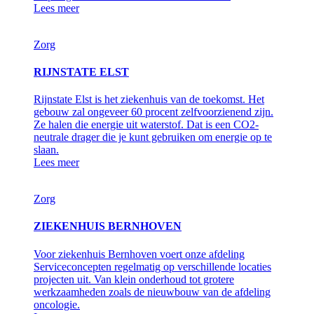
Lees meer
Zorg
RIJNSTATE ELST
Rijnstate Elst is het ziekenhuis van de toekomst. Het
gebouw zal ongeveer 60 procent zelfvoorzienend zijn.
Ze halen die energie uit waterstof. Dat is een CO2-
neutrale drager die je kunt gebruiken om energie op te
slaan.
Lees meer
Zorg
ZIEKENHUIS BERNHOVEN
Voor ziekenhuis Bernhoven voert onze afdeling
Serviceconcepten regelmatig op verschillende locaties
projecten uit. Van klein onderhoud tot grotere
werkzaamheden zoals de nieuwbouw van de afdeling
oncologie.