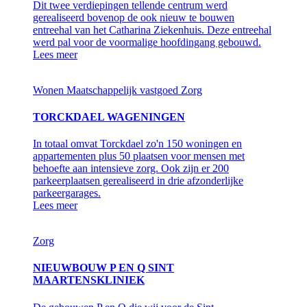
Dit twee verdiepingen tellende centrum werd
gerealiseerd bovenop de ook nieuw te bouwen
entreehal van het Catharina Ziekenhuis. Deze entreehal
werd pal voor de voormalige hoofdingang gebouwd.
Lees meer
Wonen
Maatschappelijk vastgoed
Zorg
TORCKDAEL WAGENINGEN
In totaal omvat Torckdael zo'n 150 woningen en
appartementen plus 50 plaatsen voor mensen met
behoefte aan intensieve zorg. Ook zijn er 200
parkeerplaatsen gerealiseerd in drie afzonderlijke
parkeergarages.
Lees meer
Zorg
NIEUWBOUW P EN Q SINT
MAARTENSKLINIEK