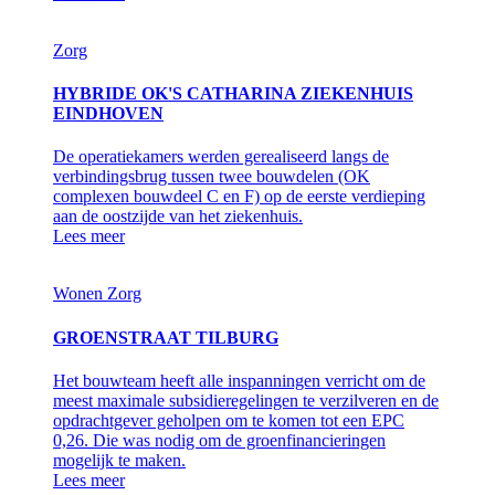
Zorg
HYBRIDE OK'S CATHARINA ZIEKENHUIS
EINDHOVEN
De operatiekamers werden gerealiseerd langs de
verbindingsbrug tussen twee bouwdelen (OK
complexen bouwdeel C en F) op de eerste verdieping
aan de oostzijde van het ziekenhuis.
Lees meer
Wonen
Zorg
GROENSTRAAT TILBURG
Het bouwteam heeft alle inspanningen verricht om de
meest maximale subsidieregelingen te verzilveren en de
opdrachtgever geholpen om te komen tot een EPC
0,26. Die was nodig om de groenfinancieringen
mogelijk te maken.
Lees meer