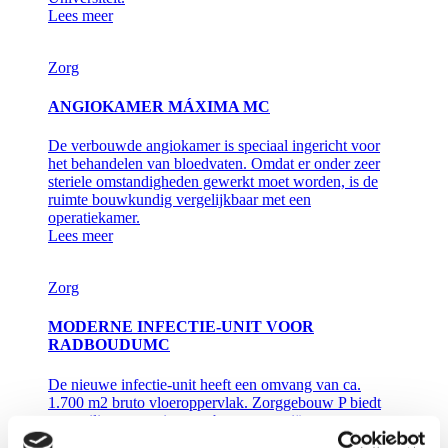
Lees meer
Zorg
ANGIOKAMER MÁXIMA MC
De verbouwde angiokamer is speciaal ingericht voor
het behandelen van bloedvaten. Omdat er onder zeer
steriele omstandigheden gewerkt moet worden, is de
ruimte bouwkundig vergelijkbaar met een
operatiekamer.
Lees meer
Zorg
MODERNE INFECTIE-UNIT VOOR
RADBOUDUMC
De nieuwe infectie-unit heeft een omvang van ca.
1.700 m2 bruto vloeroppervlak. Zorggebouw P biedt
een veilige omgeving aan besmette patiënten.
Lees meer