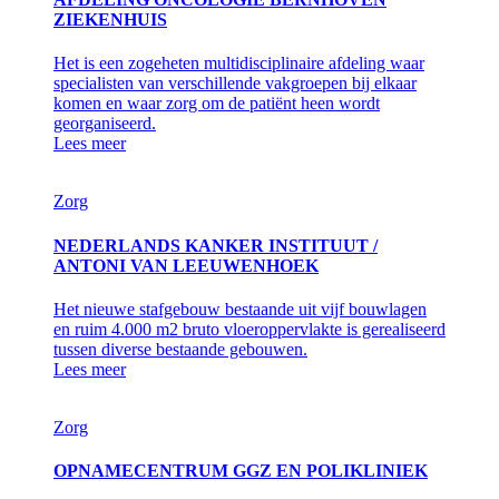
ZIEKENHUIS
Het is een zogeheten multidisciplinaire afdeling waar
specialisten van verschillende vakgroepen bij elkaar
komen en waar zorg om de patiënt heen wordt
georganiseerd.
Lees meer
Zorg
NEDERLANDS KANKER INSTITUUT /
ANTONI VAN LEEUWENHOEK
Het nieuwe stafgebouw bestaande uit vijf bouwlagen
en ruim 4.000 m2 bruto vloeroppervlakte is gerealiseerd
tussen diverse bestaande gebouwen.
Lees meer
Zorg
OPNAMECENTRUM GGZ EN POLIKLINIEK