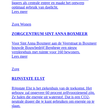
liggers als centrale entree en maakt het ontwerp
optimaal gebruik van daglicht.
Lees meer
Zorg
Wonen
ZORGCENTRUM SINT ANNA BOXMEER
Voor Sint Anna Boxmeer aan de Veerstraat in Boxmeer
bouwde Bouwbedrijf Berghege een nieuw
verpleeghuis met ruimte voor 160 bewoners.
Lees meer
Zorg
RIJNSTATE ELST
Rijnstate Elst is het ziekenhuis van de toekomst. Het
gebouw zal ongeveer 60 procent zelfvoorzienend zijn.
Ze halen die energie uit waterstof. Dat is een CO2-
neutrale drager die je kunt gebruiken om energie op te
slaan.