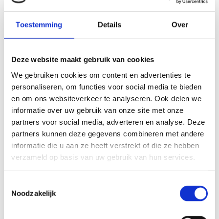
Zorg
Onderwijs en wetenschap
Toestemming
Details
Over
RESEARCHGEBOUW T NKI-AVL
AMSTERDAM
Deze website maakt gebruik van cookies
De nieuwbouw van gebouw T heeft 10.000 m2 bruto
We gebruiken cookies om content en advertenties te
vloeroppervlakte. Het NKI-AVL omvat een centrum
voor wetenschappelijk onderzoek naar kanker en een
personaliseren, om functies voor social media te bieden
oncologisch ziekenhuis.
en om ons websiteverkeer te analyseren. Ook delen we
Lees meer
informatie over uw gebruik van onze site met onze
partners voor social media, adverteren en analyse. Deze
Zorg
partners kunnen deze gegevens combineren met andere
informatie die u aan ze heeft verstrekt of die ze hebben
MEDISCH PSYCHIATRISCHE UNIT
RADBOUDUMC NIJMEGEN
verzameld op basis van uw gebruik van hun services.
Na deze grootschalige verbouwing van de afdeling
Toestemmingsselectie
Psychiatrie werd Radboudumc het eerste ziekenhuis in
Noodzakelijk
Nederland met een kliniek die met een High&Intensive
Care de optimale zorg aan psychiatrische patiënten kan
bieden.