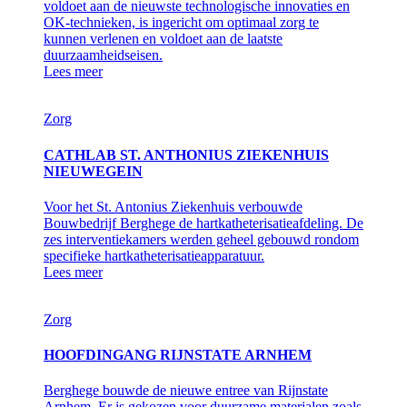
voldoet aan de nieuwste technologische innovaties en
OK-technieken, is ingericht om optimaal zorg te
kunnen verlenen en voldoet aan de laatste
duurzaamheidseisen.
Lees meer
Zorg
CATHLAB ST. ANTHONIUS ZIEKENHUIS
NIEUWEGEIN
Voor het St. Antonius Ziekenhuis verbouwde
Bouwbedrijf Berghege de hartkatheterisatieafdeling. De
zes interventiekamers werden geheel gebouwd rondom
specifieke hartkatheterisatieapparatuur.
Lees meer
Zorg
HOOFDINGANG RIJNSTATE ARNHEM
Berghege bouwde de nieuwe entree van Rijnstate
Arnhem. Er is gekozen voor duurzame materialen zoals