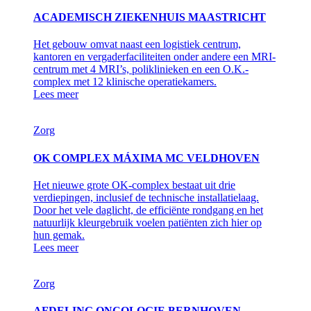
ACADEMISCH ZIEKENHUIS MAASTRICHT
Het gebouw omvat naast een logistiek centrum,
kantoren en vergaderfaciliteiten onder andere een MRI-
centrum met 4 MRI’s, poliklinieken en een O.K.-
complex met 12 klinische operatiekamers.
Lees meer
Zorg
OK COMPLEX MÁXIMA MC VELDHOVEN
Het nieuwe grote OK-complex bestaat uit drie
verdiepingen, inclusief de technische installatielaag.
Door het vele daglicht, de efficiënte rondgang en het
natuurlijk kleurgebruik voelen patiënten zich hier op
hun gemak.
Lees meer
Zorg
AFDELING ONCOLOGIE BERNHOVEN