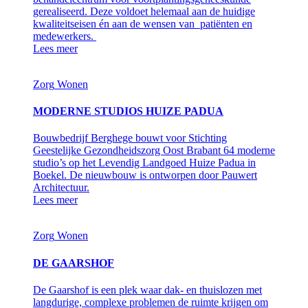
gerealiseerd. Deze voldoet helemaal aan de huidige
kwaliteitseisen én aan de wensen van patiënten en
medewerkers.
Lees meer
Zorg
Wonen
MODERNE STUDIOS HUIZE PADUA
Bouwbedrijf Berghege bouwt voor Stichting
Geestelijke Gezondheidszorg Oost Brabant 64 moderne
studio’s op het Levendig Landgoed Huize Padua in
Boekel. De nieuwbouw is ontworpen door Pauwert
Architectuur.
Lees meer
Zorg
Wonen
DE GAARSHOF
De Gaarshof is een plek waar dak- en thuislozen met
langdurige, complexe problemen de ruimte krijgen om