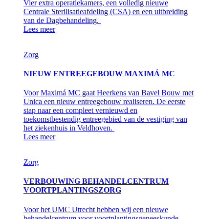
Vier extra operatiekamers, een volledig nieuwe
Centrale Sterilisatieafdeling (CSA) en een uitbreiding
van de Dagbehandeling.
Lees meer
Zorg
NIEUW ENTREEGEBOUW MAXIMÁ MC
Voor Maximá MC gaat Heerkens van Bavel Bouw met
Unica een nieuw entreegebouw realiseren. De eerste
stap naar een compleet vernieuwd en
toekomstbestendig entreegebied van de vestiging van
het ziekenhuis in Veldhoven.
Lees meer
Zorg
VERBOUWING BEHANDELCENTRUM
VOORTPLANTINGSZORG
Voor het UMC Utrecht hebben wij een nieuwe
behandelcentrum voor voortplantingsgeneeskunde