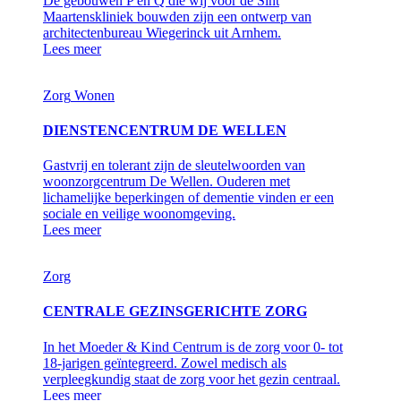
De gebouwen P en Q die wij voor de Sint
Maartenskliniek bouwden zijn een ontwerp van
architectenbureau Wiegerinck uit Arnhem.
Lees meer
Zorg
Wonen
DIENSTENCENTRUM DE WELLEN
Gastvrij en tolerant zijn de sleutelwoorden van
woonzorgcentrum De Wellen. Ouderen met
lichamelijke beperkingen of dementie vinden er een
sociale en veilige woonomgeving.
Lees meer
Zorg
CENTRALE GEZINSGERICHTE ZORG
In het Moeder & Kind Centrum is de zorg voor 0- tot
18-jarigen geïntegreerd. Zowel medisch als
verpleegkundig staat de zorg voor het gezin centraal.
Lees meer