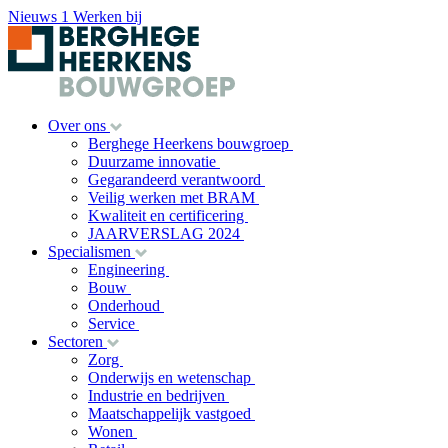
Nieuws
1
Werken bij
Over ons
Berghege Heerkens bouwgroep
Duurzame innovatie
Gegarandeerd verantwoord
Veilig werken met BRAM
Kwaliteit en certificering
JAARVERSLAG 2024
Specialismen
Engineering
Bouw
Onderhoud
Service
Sectoren
Zorg
Onderwijs en wetenschap
Industrie en bedrijven
Maatschappelijk vastgoed
Wonen