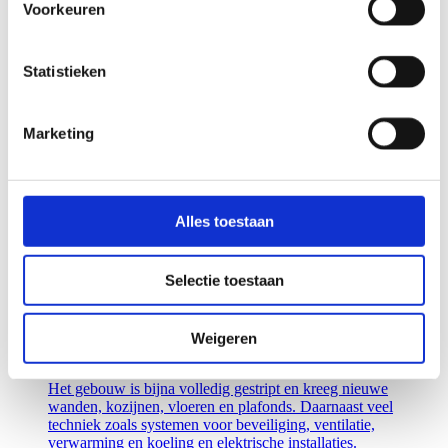
Lees meer
Voorkeuren
Zorg
Statistieken
NIEUWBOUW MET ULTRAMODERN OK-
COMPLEX
Marketing
In de nieuwbouw zijn verpleegafdelingen voor
dwarslaesie- en neurologiepatiënten, een ultramodern
OK-complex en revalidatieafdeling met daarin een
Loop Expertise Centrum en een poliklinische
Alles toestaan
revalidatiedagbehandeling.
Lees meer
Selectie toestaan
Zorg
ALEXANDER MONRO ZIEKENHUIS
Weigeren
BILTHOVEN
Het gebouw is bijna volledig gestript en kreeg nieuwe
wanden, kozijnen, vloeren en plafonds. Daarnaast veel
techniek zoals systemen voor beveiliging, ventilatie,
verwarming en koeling en elektrische installaties.