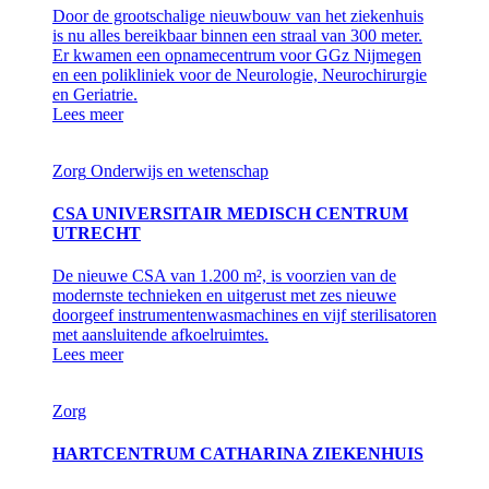
Door de grootschalige nieuwbouw van het ziekenhuis
is nu alles bereikbaar binnen een straal van 300 meter.
Er kwamen een opnamecentrum voor GGz Nijmegen
en een polikliniek voor de Neurologie, Neurochirurgie
en Geriatrie.
Lees meer
Zorg
Onderwijs en wetenschap
CSA UNIVERSITAIR MEDISCH CENTRUM
UTRECHT
De nieuwe CSA van 1.200 m², is voorzien van de
modernste technieken en uitgerust met zes nieuwe
doorgeef instrumentenwasmachines en vijf sterilisatoren
met aansluitende afkoelruimtes.
Lees meer
Zorg
HARTCENTRUM CATHARINA ZIEKENHUIS