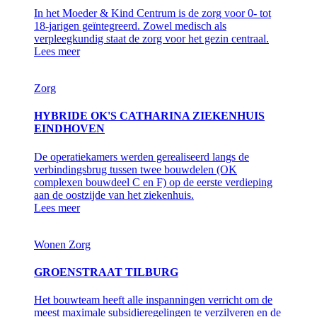
In het Moeder & Kind Centrum is de zorg voor 0- tot
18-jarigen geïntegreerd. Zowel medisch als
verpleegkundig staat de zorg voor het gezin centraal.
Lees meer
Zorg
HYBRIDE OK'S CATHARINA ZIEKENHUIS
EINDHOVEN
De operatiekamers werden gerealiseerd langs de
verbindingsbrug tussen twee bouwdelen (OK
complexen bouwdeel C en F) op de eerste verdieping
aan de oostzijde van het ziekenhuis.
Lees meer
Wonen
Zorg
GROENSTRAAT TILBURG
Het bouwteam heeft alle inspanningen verricht om de
meest maximale subsidieregelingen te verzilveren en de