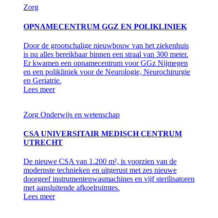
Zorg
OPNAMECENTRUM GGZ EN POLIKLINIEK
Door de grootschalige nieuwbouw van het ziekenhuis
is nu alles bereikbaar binnen een straal van 300 meter.
Er kwamen een opnamecentrum voor GGz Nijmegen
en een polikliniek voor de Neurologie, Neurochirurgie
en Geriatrie.
Lees meer
Zorg
Onderwijs en wetenschap
CSA UNIVERSITAIR MEDISCH CENTRUM
UTRECHT
De nieuwe CSA van 1.200 m², is voorzien van de
modernste technieken en uitgerust met zes nieuwe
doorgeef instrumentenwasmachines en vijf sterilisatoren
met aansluitende afkoelruimtes.
Lees meer