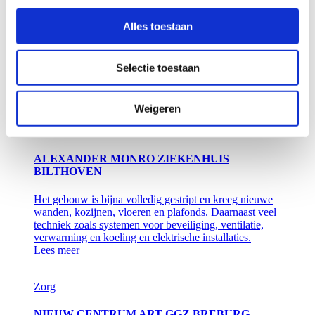
COMPLEX
Alles toestaan
In de nieuwbouw zijn verpleegafdelingen voor
dwarslaesie- en neurologiepatiënten, een ultramodern
OK-complex en revalidatieafdeling met daarin een
Selectie toestaan
Loop Expertise Centrum en een poliklinische
revalidatiedagbehandeling.
Lees meer
Weigeren
Zorg
ALEXANDER MONRO ZIEKENHUIS
BILTHOVEN
Het gebouw is bijna volledig gestript en kreeg nieuwe
wanden, kozijnen, vloeren en plafonds. Daarnaast veel
techniek zoals systemen voor beveiliging, ventilatie,
verwarming en koeling en elektrische installaties.
Lees meer
Zorg
NIEUW CENTRUM ART GGZ BREBURG