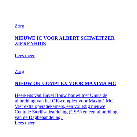
Zorg
NIEUWE IC VOOR ALBERT SCHWEITZER
ZIEKENHUIS
Lees meer
Zorg
NIEUW OK-COMPLEX VOOR MAXIMÁ MC
Heerkens van Bavel Bouw bouwt met Unica de
uitbreiding van het OK-complex voor Maximá MC.
Vier extra operatiekamers, een volledig nieuwe
Centrale Sterilisatieafdeling (CSA) en een uitbreiding
van de Dagbehandeling.
Lees meer