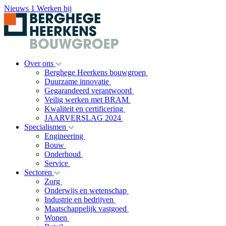
Nieuws
1
Werken bij
Over ons
Berghege Heerkens bouwgroep
Duurzame innovatie
Gegarandeerd verantwoord
Veilig werken met BRAM
Kwaliteit en certificering
JAARVERSLAG 2024
Specialismen
Engineering
Bouw
Onderhoud
Service
Sectoren
Zorg
Onderwijs en wetenschap
Industrie en bedrijven
Maatschappelijk vastgoed
Wonen