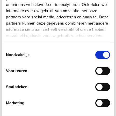
en om ons websiteverkeer te analyseren. Ook delen we
De nieuwbouw van gebouw T heeft 10.000 m2 bruto
informatie over uw gebruik van onze site met onze
vloeroppervlakte. Het NKI-AVL omvat een centrum
partners voor social media, adverteren en analyse. Deze
voor wetenschappelijk onderzoek naar kanker en een
oncologisch ziekenhuis.
partners kunnen deze gegevens combineren met andere
Lees meer
informatie die u aan ze heeft verstrekt of die ze hebben
verzameld op basis van uw gebruik van hun services.
Zorg
Toestemmingsselectie
MEDISCH PSYCHIATRISCHE UNIT
Noodzakelijk
RADBOUDUMC NIJMEGEN
Na deze grootschalige verbouwing van de afdeling
Psychiatrie werd Radboudumc het eerste ziekenhuis in
Voorkeuren
Nederland met een kliniek die met een High&Intensive
Care de optimale zorg aan psychiatrische patiënten kan
bieden.
Statistieken
Lees meer
Zorg
Marketing
NIEUWBOUW MET ULTRAMODERN OK-