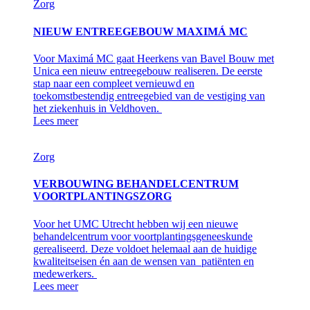
Zorg
NIEUW ENTREEGEBOUW MAXIMÁ MC
Voor Maximá MC gaat Heerkens van Bavel Bouw met
Unica een nieuw entreegebouw realiseren. De eerste
stap naar een compleet vernieuwd en
toekomstbestendig entreegebied van de vestiging van
het ziekenhuis in Veldhoven.
Lees meer
Zorg
VERBOUWING BEHANDELCENTRUM
VOORTPLANTINGSZORG
Voor het UMC Utrecht hebben wij een nieuwe
behandelcentrum voor voortplantingsgeneeskunde
gerealiseerd. Deze voldoet helemaal aan de huidige
kwaliteitseisen én aan de wensen van patiënten en
medewerkers.
Lees meer