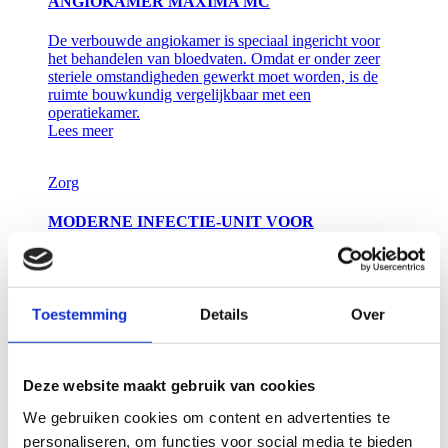
ANGIOKAMER MÁXIMA MC
De verbouwde angiokamer is speciaal ingericht voor
het behandelen van bloedvaten. Omdat er onder zeer
steriele omstandigheden gewerkt moet worden, is de
ruimte bouwkundig vergelijkbaar met een
operatiekamer.
Lees meer
Zorg
MODERNE INFECTIE-UNIT VOOR
RADBOUDUMC
De nieuwe infectie-unit heeft een omvang van ca.
1.700 m2 bruto vloeroppervlak. Zorggebouw P biedt
Toestemming
Details
Over
een veilige omgeving aan besmette patiënten.
Lees meer
Zorg
Onderwijs en wetenschap
Deze website maakt gebruik van cookies
We gebruiken cookies om content en advertenties te
RESEARCHGEBOUW T NKI-AVL
personaliseren, om functies voor social media te bieden
AMSTERDAM