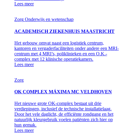
Lees meer
Zorg
Onderwijs en wetenschap
ACADEMISCH ZIEKENHUIS MAASTRICHT
Het gebouw omvat naast een logistiek centrum,
kantoren en vergaderfaciliteiten onder andere een MRI-
centrum met 4 MRI’s, poliklinieken en een O.K.-
complex met 12 klinische operatiekamers.
Lees meer
Zorg
OK COMPLEX MÁXIMA MC VELDHOVEN
Het nieuwe grote OK-complex bestaat uit drie
verdiepingen, inclusief de technische installatielaag.
Door het vele daglicht, de efficiënte rondgang en het
natuurlijk kleurgebruik voelen patiënten zich hier op
hun gemak.
Lees meer