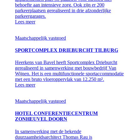
behoefte aan intensieve zorg. Ook zijn er 200
parkeerplaatsen gerealiseerd in drie afzonderlijke
parkeergarages.
Lees meer
Maatschappelijk vastgoed
SPORTCOMPLEX DRIEBURCHT TILBURG
Heerkens van Bavel heeft Sportcomplex Drieburcht
gerealiseerd in samenwerking met bouwbedrijf Van
Wijnen. Het is een multifunctionele sportaccommodatie
met een bruto vloeroppervlak van 12.250 m².
Lees meer
Maatschappelijk vastgoed
HOTEL CONFERENTIECENTRUM
ZONHEUVEL DOORN
In samenwerking met de bekende
duurzaamheidsarchitect Thomas Rau is