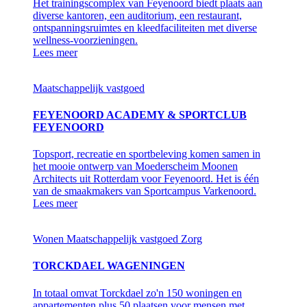
Het trainingscomplex van Feyenoord biedt plaats aan
diverse kantoren, een auditorium, een restaurant,
ontspanningsruimtes en kleedfaciliteiten met diverse
wellness-voorzieningen.
Lees meer
Maatschappelijk vastgoed
FEYENOORD ACADEMY & SPORTCLUB
FEYENOORD
Topsport, recreatie en sportbeleving komen samen in
het mooie ontwerp van Moederscheim Moonen
Architects uit Rotterdam voor Feyenoord. Het is één
van de smaakmakers van Sportcampus Varkenoord.
Lees meer
Wonen
Maatschappelijk vastgoed
Zorg
TORCKDAEL WAGENINGEN
In totaal omvat Torckdael zo'n 150 woningen en
appartementen plus 50 plaatsen voor mensen met