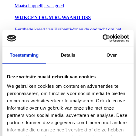
Maatschappelijk vastgoed
WIJKCENTRUM RUWAARD OSS
Berghege kreeg van BrabantWonen de opdracht om het
duurzame wijkcentrum te bouwen. Dé plek waar de
14.000 inwoners van wijk de Ruwaard en de bewoners
van de Sterrebosflat elkaar kunnen ontmoeten.
Lees meer
Toestemming
Details
Over
Maatschappelijk vastgoed
Deze website maakt gebruik van cookies
SPORTCOMPLEX AMERENA AMERSFOORT
We gebruiken cookies om content en advertenties te
Het nieuwe sportcomplex Amerena Amersfoort biedt
personaliseren, om functies voor social media te bieden
een uitgebreid sportprogramma van 10.500 m2 en is
en om ons websiteverkeer te analyseren. Ook delen we
geschikt voor nationale langebaanwedstrijden,
internationaal waterpolo en nationale
informatie over uw gebruik van onze site met onze
zaalsportwedstrijden.
partners voor social media, adverteren en analyse. Deze
Lees meer
partners kunnen deze gegevens combineren met andere
informatie die u aan ze heeft verstrekt of die ze hebben
Maatschappelijk vastgoed