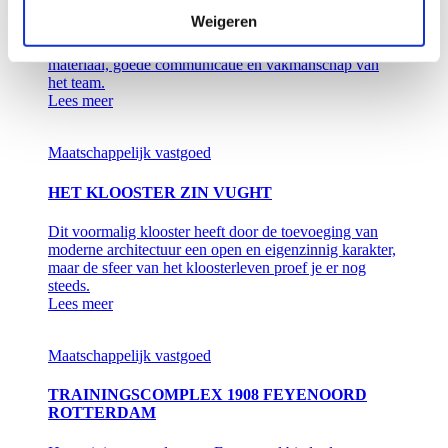
Weigeren
Drie speerpunten hebben tijdens het hele bouwproces
een belangrijke rol gespeeld: slim hergebruik van
materiaal, goede communicatie en vakmanschap van
het team.
Lees meer
Maatschappelijk vastgoed
HET KLOOSTER ZIN VUGHT
Dit voormalig klooster heeft door de toevoeging van
moderne architectuur een open en eigenzinnig karakter,
maar de sfeer van het kloosterleven proef je er nog
steeds.
Lees meer
Maatschappelijk vastgoed
TRAININGSCOMPLEX 1908 FEYENOORD
ROTTERDAM