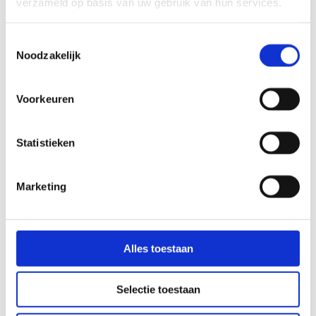
verzameld op basis van uw gebruik van hun services.
RENOVATIE OLYMPIA GEBOUW
Toestemmingsselectie
Het centrum werd door ons uitgebreid met een nieuwe
Noodzakelijk
entree, vier kleine sportzalen, twee squashbanen,
spinningruimte, fitnessruimte, kleedruimten, kantoren,
een danszaal en een sauna.
Voorkeuren
Lees meer
Maatschappelijk vastgoed
Statistieken
ZWEMBAD AQUAMAR IN KATWIJK
Marketing
Op het buitenterrein van het 40 jaar oude Aquamar is
een nieuw zwemcomplex ontwikkeld en gerealiseerd.
Het verouderde zwembad kon worden gesloopt en
maakte plaats voor een riante ligweide.
Lees meer
Alles toestaan
Retail
Maatschappelijk vastgoed
Selectie toestaan
VERBOUWING RAADHUIS RAVENSTEIN