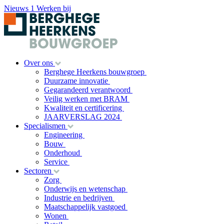
Nieuws
1
Werken bij
Over ons
Berghege Heerkens bouwgroep
Duurzame innovatie
Gegarandeerd verantwoord
Veilig werken met BRAM
Kwaliteit en certificering
JAARVERSLAG 2024
Specialismen
Engineering
Bouw
Onderhoud
Service
Sectoren
Zorg
Onderwijs en wetenschap
Industrie en bedrijven
Maatschappelijk vastgoed
Wonen