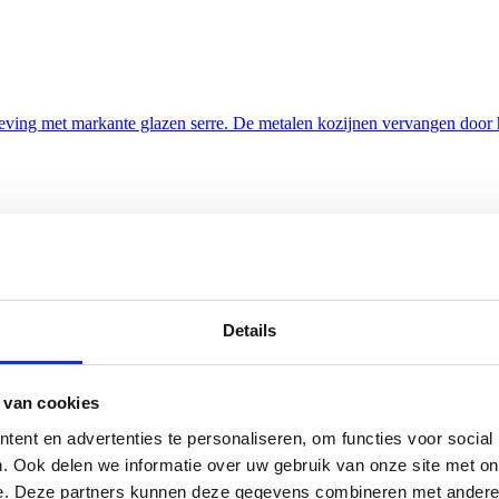
ng met markante glazen serre. De metalen kozijnen vervangen door ho
ardige motorkleding - realiseerden wij dit inspirerende gebouw op ee
Details
 van cookies
ent en advertenties te personaliseren, om functies voor social
. Ook delen we informatie over uw gebruik van onze site met on
e. Deze partners kunnen deze gegevens combineren met andere i
r. Er zijn 131 appartementen gebouwd, en is er ruimte voor winkels en 