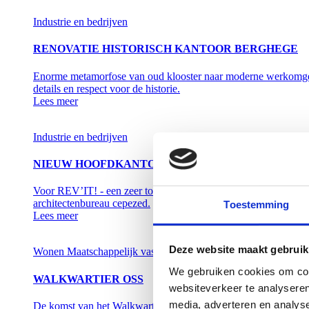
Industrie en bedrijven
RENOVATIE HISTORISCH KANTOOR BERGHEGE
Enorme metamorfose van oud klooster naar moderne werkomgevi
details en respect voor de historie.
Lees meer
Industrie en bedrijven
NIEUW HOOFDKANTOOR REV'IT!
Voor REV’IT! - een zeer toonaangevende onderneming in hoogwa
architectenbureau cepezed.
Toestemming
Lees meer
Deze website maakt gebruik
Wonen
Maatschappelijk vastgoed
Retail
We gebruiken cookies om cont
WALKWARTIER OSS
websiteverkeer te analyseren
media, adverteren en analys
De komst van het Walkwartier maakt het stadshart stukken rijke