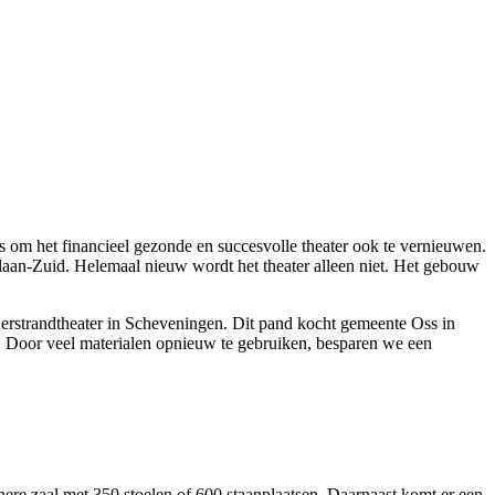
 om het financieel gezonde en succesvolle theater ook te vernieuwen.
aan-Zuid. Helemaal nieuw wordt het theater alleen niet. Het gebouw
erstrandtheater in Scheveningen. Dit pand kocht gemeente Oss in
r. Door veel materialen opnieuw te gebruiken, besparen we een
e zaal met 350 stoelen of 600 staanplaatsen. Daarnaast komt er een