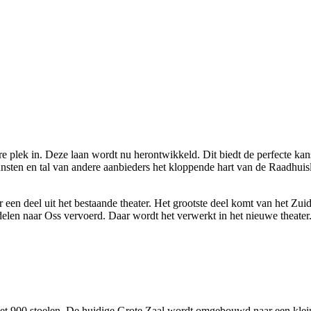
lek in. Deze laan wordt nu herontwikkeld. Dit biedt de perfecte kans
ten en tal van andere aanbieders het kloppende hart van de Raadhuisl
 deel uit het bestaande theater. Het grootste deel komt van het Zuid
delen naar Oss vervoerd. Daar wordt het verwerkt in het nieuwe theate
 900 stoelen. De huidige Grote Zaal wordt omgebouwd naar een kleiner