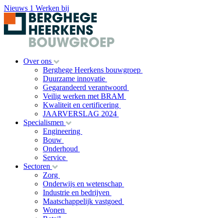
Nieuws
1
Werken bij
Over ons
Berghege Heerkens bouwgroep
Duurzame innovatie
Gegarandeerd verantwoord
Veilig werken met BRAM
Kwaliteit en certificering
JAARVERSLAG 2024
Specialismen
Engineering
Bouw
Onderhoud
Service
Sectoren
Zorg
Onderwijs en wetenschap
Industrie en bedrijven
Maatschappelijk vastgoed
Wonen