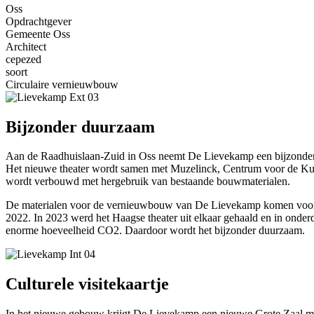
Oss
Opdrachtgever
Gemeente Oss
Architect
cepezed
soort
Circulaire vernieuwbouw
Bijzonder duurzaam
Aan de Raadhuislaan-Zuid in Oss neemt De Lievekamp een bijzondere p
Het nieuwe theater wordt samen met Muzelinck, Centrum voor de Kuns
wordt verbouwd met hergebruik van bestaande bouwmaterialen.
De materialen voor de vernieuwbouw van De Lievekamp komen voor een
2022. In 2023 werd het Haagse theater uit elkaar gehaald en in onder
enorme hoeveelheid CO2. Daardoor wordt het bijzonder duurzaam.
Culturele visitekaartje
In het nieuwe gebouw krijgt De Lievekamp een nieuwe Grote Zaal met