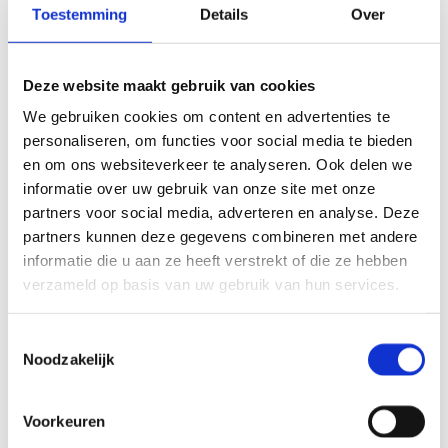
duurzame wijkcentrum te bouwen. Dé plek waar de
Toestemming
Details
Over
14.000 inwoners van wijk de Ruwaard en de bewoners
van de Sterrebosflat elkaar kunnen ontmoeten.
Lees meer
Deze website maakt gebruik van cookies
Maatschappelijk vastgoed
We gebruiken cookies om content en advertenties te
personaliseren, om functies voor social media te bieden
RENOVATIE OLYMPIA GEBOUW
en om ons websiteverkeer te analyseren. Ook delen we
Het centrum werd door ons uitgebreid met een nieuwe
informatie over uw gebruik van onze site met onze
entree, vier kleine sportzalen, twee squashbanen,
partners voor social media, adverteren en analyse. Deze
spinningruimte, fitnessruimte, kleedruimten, kantoren,
partners kunnen deze gegevens combineren met andere
een danszaal en een sauna.
Lees meer
informatie die u aan ze heeft verstrekt of die ze hebben
verzameld op basis van uw gebruik van hun services.
Maatschappelijk vastgoed
Toestemmingsselectie
ZWEMBAD AQUAMAR IN KATWIJK
Noodzakelijk
Op het buitenterrein van het 40 jaar oude Aquamar is
een nieuw zwemcomplex ontwikkeld en gerealiseerd.
Voorkeuren
Het verouderde zwembad kon worden gesloopt en
maakte plaats voor een riante ligweide.