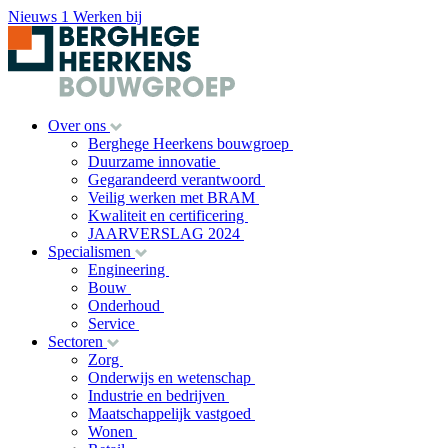
Nieuws
1
Werken bij
Over ons
Berghege Heerkens bouwgroep
Duurzame innovatie
Gegarandeerd verantwoord
Veilig werken met BRAM
Kwaliteit en certificering
JAARVERSLAG 2024
Specialismen
Engineering
Bouw
Onderhoud
Service
Sectoren
Zorg
Onderwijs en wetenschap
Industrie en bedrijven
Maatschappelijk vastgoed
Wonen