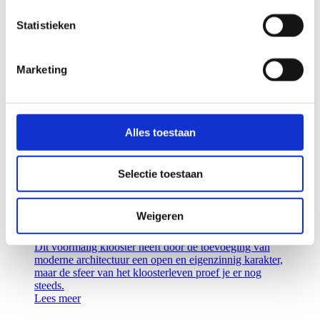
Lees meer
Statistieken
Retail
Maatschappelijk vastgoed
Marketing
VERBOUWING RAADHUIS RAVENSTEIN
Drie speerpunten hebben tijdens het hele bouwproces
een belangrijke rol gespeeld: slim hergebruik van
materiaal, goede communicatie en vakmanschap van
Alles toestaan
het team.
Lees meer
Selectie toestaan
Maatschappelijk vastgoed
Weigeren
HET KLOOSTER ZIN VUGHT
Dit voormalig klooster heeft door de toevoeging van
moderne architectuur een open en eigenzinnig karakter,
maar de sfeer van het kloosterleven proef je er nog
steeds.
Lees meer