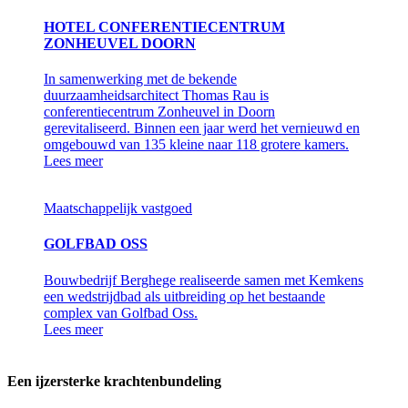
HOTEL CONFERENTIECENTRUM
ZONHEUVEL DOORN
In samenwerking met de bekende
duurzaamheidsarchitect Thomas Rau is
conferentiecentrum Zonheuvel in Doorn
gerevitaliseerd. Binnen een jaar werd het vernieuwd en
omgebouwd van 135 kleine naar 118 grotere kamers.
Lees meer
Maatschappelijk vastgoed
GOLFBAD OSS
Bouwbedrijf Berghege realiseerde samen met Kemkens
een wedstrijdbad als uitbreiding op het bestaande
complex van Golfbad Oss.
Lees meer
Een ijzersterke krachtenbundeling