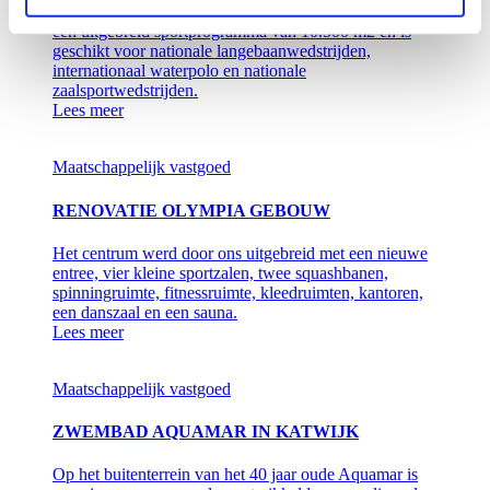
Het nieuwe sportcomplex Amerena Amersfoort biedt
een uitgebreid sportprogramma van 10.500 m2 en is
geschikt voor nationale langebaanwedstrijden,
internationaal waterpolo en nationale
zaalsportwedstrijden.
Lees meer
Maatschappelijk vastgoed
RENOVATIE OLYMPIA GEBOUW
Het centrum werd door ons uitgebreid met een nieuwe
entree, vier kleine sportzalen, twee squashbanen,
spinningruimte, fitnessruimte, kleedruimten, kantoren,
een danszaal en een sauna.
Lees meer
Maatschappelijk vastgoed
ZWEMBAD AQUAMAR IN KATWIJK
Op het buitenterrein van het 40 jaar oude Aquamar is