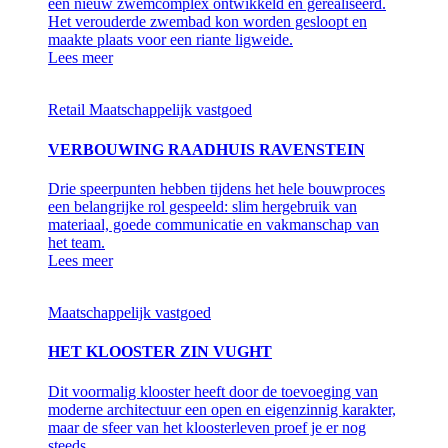
een nieuw zwemcomplex ontwikkeld en gerealiseerd.
Het verouderde zwembad kon worden gesloopt en
maakte plaats voor een riante ligweide.
Lees meer
Retail
Maatschappelijk vastgoed
VERBOUWING RAADHUIS RAVENSTEIN
Drie speerpunten hebben tijdens het hele bouwproces
een belangrijke rol gespeeld: slim hergebruik van
materiaal, goede communicatie en vakmanschap van
het team.
Lees meer
Maatschappelijk vastgoed
HET KLOOSTER ZIN VUGHT
Dit voormalig klooster heeft door de toevoeging van
moderne architectuur een open en eigenzinnig karakter,
maar de sfeer van het kloosterleven proef je er nog
steeds.