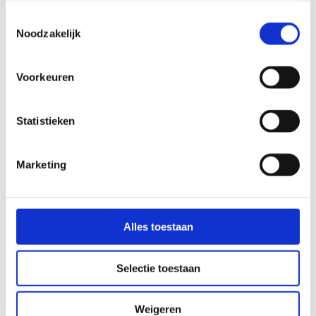
Toestemmingsselectie
Samen met de installatiebedrijven Van Dijnsen en SPIE
Noodzakelijk
heeft Heerkens van Bavel Bouw ervoor gezorgd dat
Roosendaal een fantastisch opgeknapt Stadskantoor
heeft gekregen. Een nieuw en duurzaam HUIS van
Roosendaal!
Voorkeuren
Lees meer
Statistieken
Maatschappelijk vastgoed
WIJKCENTRUM RUWAARD OSS
Marketing
Berghege kreeg van BrabantWonen de opdracht om het
duurzame wijkcentrum te bouwen. Dé plek waar de
14.000 inwoners van wijk de Ruwaard en de bewoners
van de Sterrebosflat elkaar kunnen ontmoeten.
Alles toestaan
Lees meer
Selectie toestaan
Maatschappelijk vastgoed
SPORTCOMPLEX AMERENA AMERSFOORT
Weigeren