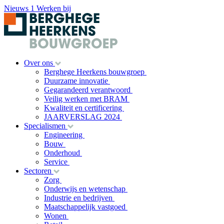
Nieuws
1
Werken bij
Over ons
Berghege Heerkens bouwgroep
Duurzame innovatie
Gegarandeerd verantwoord
Veilig werken met BRAM
Kwaliteit en certificering
JAARVERSLAG 2024
Specialismen
Engineering
Bouw
Onderhoud
Service
Sectoren
Zorg
Onderwijs en wetenschap
Industrie en bedrijven
Maatschappelijk vastgoed
Wonen