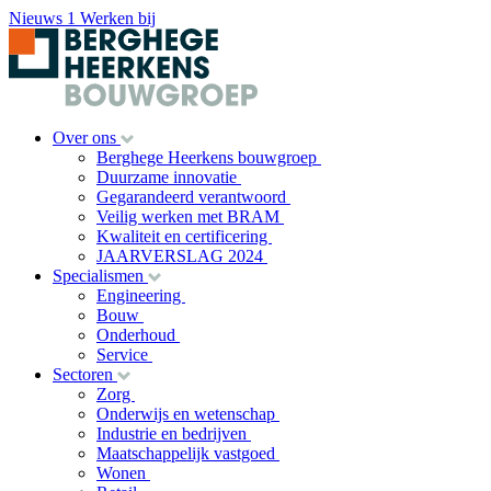
Nieuws
1
Werken bij
Over ons
Berghege Heerkens bouwgroep
Duurzame innovatie
Gegarandeerd verantwoord
Veilig werken met BRAM
Kwaliteit en certificering
JAARVERSLAG 2024
Specialismen
Engineering
Bouw
Onderhoud
Service
Sectoren
Zorg
Onderwijs en wetenschap
Industrie en bedrijven
Maatschappelijk vastgoed
Wonen