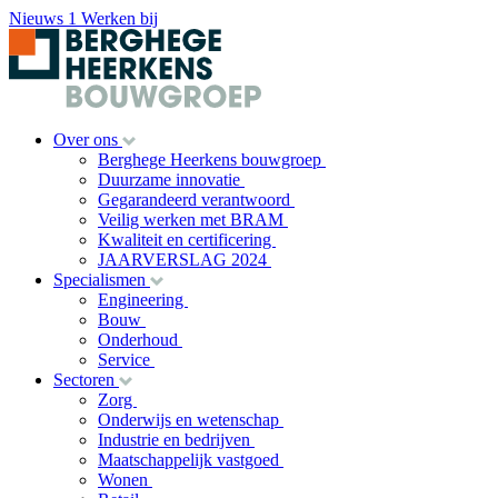
Nieuws
1
Werken bij
Over ons
Berghege Heerkens bouwgroep
Duurzame innovatie
Gegarandeerd verantwoord
Veilig werken met BRAM
Kwaliteit en certificering
JAARVERSLAG 2024
Specialismen
Engineering
Bouw
Onderhoud
Service
Sectoren
Zorg
Onderwijs en wetenschap
Industrie en bedrijven
Maatschappelijk vastgoed
Wonen