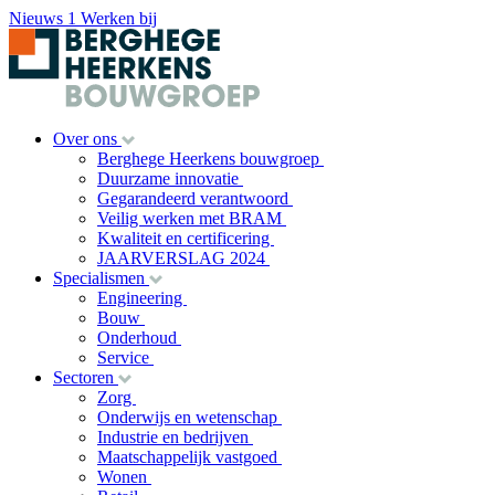
Nieuws
1
Werken bij
Over ons
Berghege Heerkens bouwgroep
Duurzame innovatie
Gegarandeerd verantwoord
Veilig werken met BRAM
Kwaliteit en certificering
JAARVERSLAG 2024
Specialismen
Engineering
Bouw
Onderhoud
Service
Sectoren
Zorg
Onderwijs en wetenschap
Industrie en bedrijven
Maatschappelijk vastgoed
Wonen