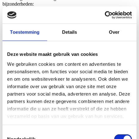
bijzonderheden:
Innercity werken
: het pand ligt aan de drukke Ferdinand
Bolstraat in Amsterdam, waar bijvoorbeeld geen
afvalcontainers mogen worden geplaatst;
Complex transport
: voor materiaaltransport was een kraan
Toestemming
Details
Over
nodig, het materiaal werd over omliggende woningen heen
verplaatst;
V
ergunningstraject
: meerdere vergunningen waren
noodzakelijk;
Deze website maakt gebruik van cookies
Coördinatie met bewoners
: de renovatie betrof de volledige
We gebruiken cookies om content en advertenties te
achtergevel langs vier verschillende appartementen. Dat vroeg
om nauwkeurige afstemming en zorgvuldig plannen door
personaliseren, om functies voor social media te bieden
onze voorman.
en om ons websiteverkeer te analyseren. Ook delen we
informatie over uw gebruik van onze site met onze
ANDERE PROJECTEN
partners voor social media, adverteren en analyse. Deze
partners kunnen deze gegevens combineren met andere
informatie die u aan ze heeft verstrekt of die ze hebben
verzameld op basis van uw gebruik van hun services.
Maatschappelijk vastgoed
Toestemmingsselectie
WIJKCENTRUM RUWAARD OSS