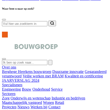
Waar bent u naar op zoek?
Over ons
Berghege Heerkens bouwgroep
Duurzame innovatie
Gegarandeerd
verantwoord
Veilig werken met BRAM
Kwaliteit en certificering
JAARVERSLAG 2024
Specialismen
Engineering
Bouw
Onderhoud
Service
Sectoren
Zorg
Onderwijs en wetenschap
Industrie en bedrijven
Maatschappelijk vastgoed
Wonen
Retail
Projecten
Nieuws
Werken bij
Contact