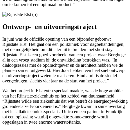
om te komen tot een optimaal product.”
Ontwerp- en uitvoeringstraject
In juni was de officiële opening van een bijzonder gebouw:
Rijnstate Elst. Het gaat om een polikliniek voor dagbehandelingen,
met de mogelijkheid om dit later uit te breiden met short stay.
Rijnstate Elst is een goed voorbeeld van een project waar Berghege
al in een vroeg stadium bij de ontwikkeling betrokken was. “In
dialoogsessies met de opdrachtgever en de architect hebben we de
plannen samen uitgewerkt. Hierdoor hebben een heel snel ontwerp-
en uitvoeringstraject weten te realiseren. Eind april is de sleutel
overgedragen, slechts vier jaar na de start van het project.”
Wat het project in Elst extra speciaal maakte, was de hoge ambitie
van het Rijnstate-ziekenhuis op het gebied van duurzaamheid.
“Rijnstate wilde een ziekenhuis dat wat betreft de energieopwekking
grotendeels zelfvoorzienend is." Berghege kwam in samenwerking
met installatietechniek-specialist Unica en een partner in Frankrijk
tot een oplossing waarbij opgewekte zonne-energie wordt
opgeslagen in twee enorme waterstoftanks.