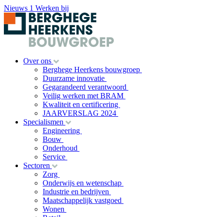
Nieuws
1
Werken bij
Over ons
Berghege Heerkens bouwgroep
Duurzame innovatie
Gegarandeerd verantwoord
Veilig werken met BRAM
Kwaliteit en certificering
JAARVERSLAG 2024
Specialismen
Engineering
Bouw
Onderhoud
Service
Sectoren
Zorg
Onderwijs en wetenschap
Industrie en bedrijven
Maatschappelijk vastgoed
Wonen