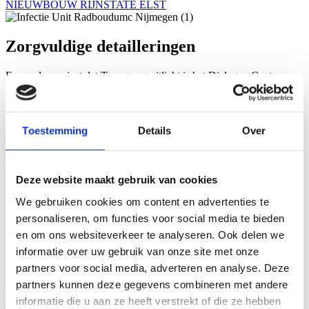
NIEUWBOUW RIJNSTATE ELST
Zorgvuldige detailleringen
Een ander project dat Tom graag uitlicht is het Dialogue Center
‘Omnia’, dat bekendstaat als hèt visitekaartje van Wageningen
University & Research. “Echt een pareltje. Ook hier was onze
engineeringafdeling heel vroeg bij betrokken. Het gebouw wordt
gebruikt als ontmoetingsplek van de wetenschap met de
Toestemming
Details
Over
samenleving. Het ziet er strak en eenvoudig uit, maar er liggen heel
zorgvuldige
detailleringen en materiaalkeuzes aan ten grondslag.”
Deze website maakt gebruik van cookies
Nog een bijzonder project is de infectie-unit die Berghege bouwde
voor het Radboudumc in Nijmegen. “Vooral bij isolatiekamers komt
We gebruiken cookies om content en advertenties te
veel kennis en kunde kijken: het moet stofvrij zijn, een hele hoge
personaliseren, om functies voor social media te bieden
isolatiewaarde hebben en er moet vanwege de sluisfuncties overdruk
en om ons websiteverkeer te analyseren. Ook delen we
worden gecreëerd zodat er geen besmette lucht van de ene ruimte
naar de andere kan stromen. Verder moet alles in het gehele
informatie over uw gebruik van onze site met onze
gebouw eenvoudig te reinigen zijn.”
partners voor social media, adverteren en analyse. Deze
partners kunnen deze gegevens combineren met andere
MODERNE INFECTIE-UNIT VOOR RADBOUDUMC
informatie die u aan ze heeft verstrekt of die ze hebben