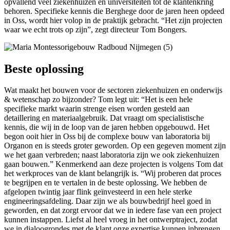
opvallend veel ziekenhuizen en universiteiten tot de klantenkring
behoren. Specifieke kennis die Berghege door de jaren heen opdeed
in Oss, wordt hier volop in de praktijk gebracht. “Het zijn projecten
waar we echt trots op zijn”, zegt directeur Tom Bongers.
Beste oplossing
Wat maakt het bouwen voor de sectoren ziekenhuizen en onderwijs
& wetenschap zo bijzonder? Tom legt uit: “Het is een hele
specifieke markt waarin strenge eisen worden gesteld aan
detaillering en materiaalgebruik. Dat vraagt om specialistische
kennis, die wij in de loop van de jaren hebben opgebouwd. Het
begon ooit hier in Oss bij de complexe bouw van laboratoria bij
Organon en is steeds groter geworden. Op een gegeven moment zijn
we het gaan verbreden; naast laboratoria zijn we ook ziekenhuizen
gaan bouwen.” Kenmerkend aan deze projecten is volgens Tom dat
het werkproces van de klant belangrijk is. “Wij proberen dat proces
te begrijpen en te vertalen in de beste oplossing. We hebben de
afgelopen twintig jaar flink geïnvesteerd in een hele sterke
engineeringsafdeling. Daar zijn we als bouwbedrijf heel goed in
geworden, en dat zorgt ervoor dat we in iedere fase van een project
kunnen instappen. Liefst al heel vroeg in het ontwerptraject, zodat
we in dialoogrondes met de klant onze expertise kunnen inbrengen