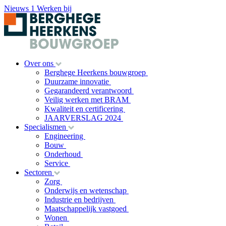
Nieuws
1
Werken bij
Over ons
Berghege Heerkens bouwgroep
Duurzame innovatie
Gegarandeerd verantwoord
Veilig werken met BRAM
Kwaliteit en certificering
JAARVERSLAG 2024
Specialismen
Engineering
Bouw
Onderhoud
Service
Sectoren
Zorg
Onderwijs en wetenschap
Industrie en bedrijven
Maatschappelijk vastgoed
Wonen