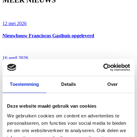
MEER NIEUWS
12 mei 2026
Nieuwbouw Franciscus Gasthuis opgeleverd
16 april 2026
Samenwerking met Albert Sweitzer ziekenhuis
Toestemming
Details
Over
15 april 2026
Oplevering behandelcentrum voortplantingsgeneeskunde
Deze website maakt gebruik van cookies
We gebruiken cookies om content en advertenties te
personaliseren, om functies voor social media te bieden
1 april 2026
en om ons websiteverkeer te analyseren. Ook delen we