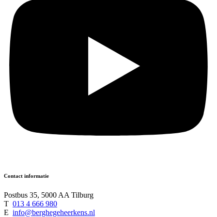
Contact informatie
Postbus 35, 5000 AA Tilburg
T
013 4 666 980
E
info@berghegeheerkens.nl