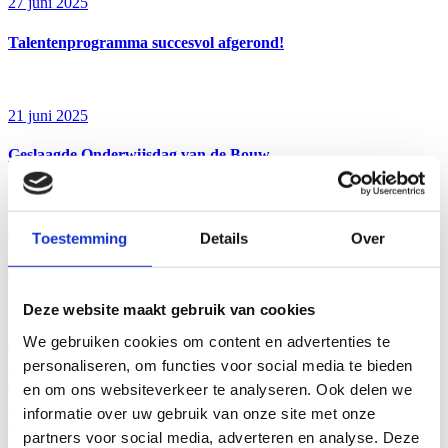
27 juni 2025
Talentenprogramma succesvol afgerond!
21 juni 2025
Geslaagde Onderwijsdag van de Bouw
27 mei 2025
Toestemming
Details
Over
Bouwhub Midden Brabant pakt door
Deze website maakt gebruik van cookies
11 april 2025
We gebruiken cookies om content en advertenties te
personaliseren, om functies voor social media te bieden
Veiligheidsdagen bij Bouwmensen Tilburg
en om ons websiteverkeer te analyseren. Ook delen we
informatie over uw gebruik van onze site met onze
Een ijzersterke krachtenbundeling
partners voor social media, adverteren en analyse. Deze