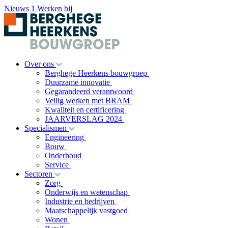
Nieuws
1
Werken bij
Over ons
Berghege Heerkens bouwgroep
Duurzame innovatie
Gegarandeerd verantwoord
Veilig werken met BRAM
Kwaliteit en certificering
JAARVERSLAG 2024
Specialismen
Engineering
Bouw
Onderhoud
Service
Sectoren
Zorg
Onderwijs en wetenschap
Industrie en bedrijven
Maatschappelijk vastgoed
Wonen