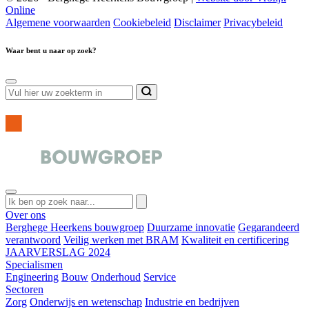
Online
Algemene voorwaarden
Cookiebeleid
Disclaimer
Privacybeleid
Waar bent u naar op zoek?
Over ons
Berghege Heerkens bouwgroep
Duurzame innovatie
Gegarandeerd
verantwoord
Veilig werken met BRAM
Kwaliteit en certificering
JAARVERSLAG 2024
Specialismen
Engineering
Bouw
Onderhoud
Service
Sectoren
Zorg
Onderwijs en wetenschap
Industrie en bedrijven