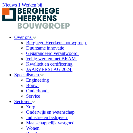
Nieuws
1
Werken bij
Over ons
Berghege Heerkens bouwgroep
Duurzame innovatie
Gegarandeerd verantwoord
Veilig werken met BRAM
Kwaliteit en certificering
JAARVERSLAG 2024
Specialismen
Engineering
Bouw
Onderhoud
Service
Sectoren
Zorg
Onderwijs en wetenschap
Industrie en bedrijven
Maatschappelijk vastgoed
Wonen