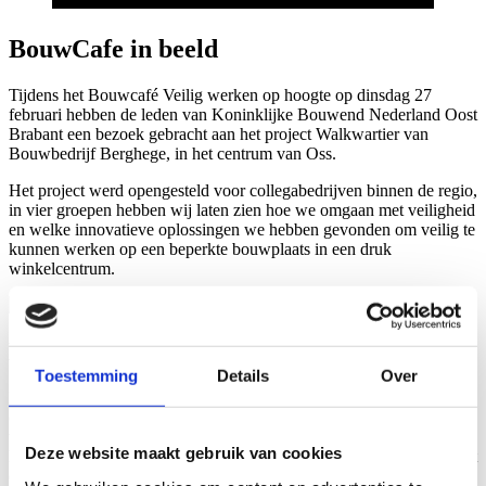
BouwCafe in beeld
Tijdens het Bouwcafé Veilig werken op hoogte op dinsdag 27
februari hebben de leden van Koninklijke Bouwend Nederland Oost
Brabant een bezoek gebracht aan het project Walkwartier van
Bouwbedrijf Berghege, in het centrum van Oss.
Het project werd opengesteld voor collegabedrijven binnen de regio,
in vier groepen hebben wij laten zien hoe we omgaan met veiligheid
en welke innovatieve oplossingen we hebben gevonden om veilig te
kunnen werken op een beperkte bouwplaats in een druk
winkelcentrum.
Leren van elkaar
Toestemming
Details
Over
Na de rondleiding is de groep door directeur Tom Bongers
ontvangen in onze kapel waar de leermomenten uit de praktijk
werden gepresenteerd. Ook de Nederlandse Arbeidsinspectie
Deze website maakt gebruik van cookies
leverde een bijdrage met dagelijkse praktijkvoorbeelden en uitleg dat
de grondhouding bij hen op effect is gericht. Veilig werken op