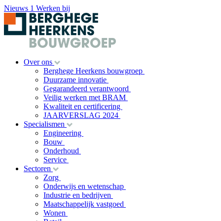
Nieuws
1
Werken bij
Over ons
Berghege Heerkens bouwgroep
Duurzame innovatie
Gegarandeerd verantwoord
Veilig werken met BRAM
Kwaliteit en certificering
JAARVERSLAG 2024
Specialismen
Engineering
Bouw
Onderhoud
Service
Sectoren
Zorg
Onderwijs en wetenschap
Industrie en bedrijven
Maatschappelijk vastgoed
Wonen