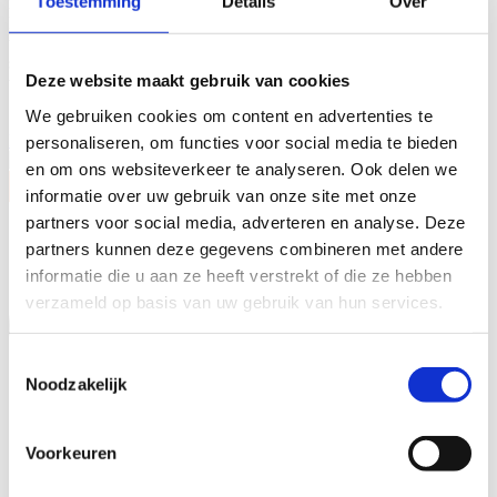
Toestemming
Details
Over
ijzersterke krachtenbundeling van Bouwbedrijf Berghege uit Oss en
Heerkens van Bavel Bouw uit Tilburg. De bouwgroep hoort tot de
top van Nederlandse bouwbedrijven. Onafhankelijkheid, trots,
samenwerking, korte lijnen en nuchterheid zijn de pijlers onder onze
Deze website maakt gebruik van cookies
werkwijze. Met 340 medewerkers én met onze opdrachtgevers:
Samen maken wij de hoogste bouwambities waar!
We gebruiken cookies om content en advertenties te
Kennis maken?
personaliseren, om functies voor social media te bieden
en om ons websiteverkeer te analyseren. Ook delen we
informatie over uw gebruik van onze site met onze
partners voor social media, adverteren en analyse. Deze
partners kunnen deze gegevens combineren met andere
informatie die u aan ze heeft verstrekt of die ze hebben
verzameld op basis van uw gebruik van hun services.
Toestemmingsselectie
Noodzakelijk
Voorkeuren